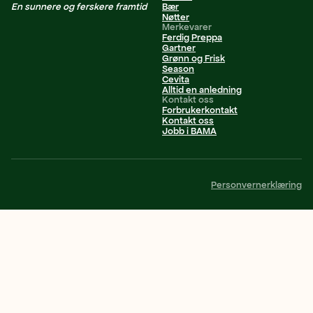
En sunnere og ferskere framtid
Bær
Nøtter
Merkevarer
Ferdig Preppa
Gartner
Grønn og Frisk
Season
Cevita
Alltid en anledning
Kontakt oss
Forbrukerkontakt
Kontakt oss
Jobb i BAMA
Personvernerklæring