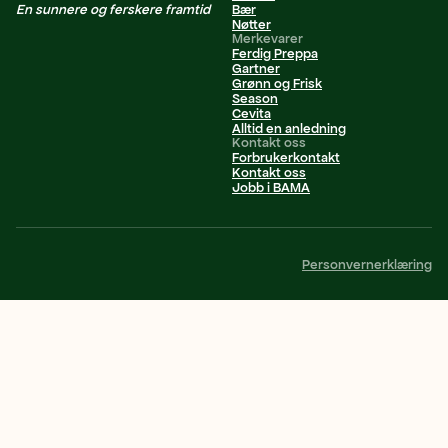
En sunnere og ferskere framtid
Bær
Nøtter
Merkevarer
Ferdig Preppa
Gartner
Grønn og Frisk
Season
Cevita
Alltid en anledning
Kontakt oss
Forbrukerkontakt
Kontakt oss
Jobb i BAMA
Personvernerklæring