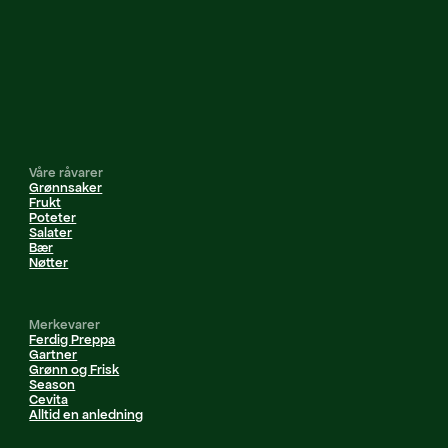
Våre råvarer
Grønnsaker
Frukt
Poteter
Salater
Bær
Nøtter
Merkevarer
Ferdig Preppa
Gartner
Grønn og Frisk
Season
Cevita
Alltid en anledning