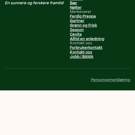
En sunnere og ferskere framtid
Bær
Nøtter
Merkevarer
Ferdig Preppa
Gartner
Grønn og Frisk
Season
Cevita
Alltid en anledning
Kontakt oss
Forbrukerkontakt
Kontakt oss
Jobb i BAMA
Personvernerklæring