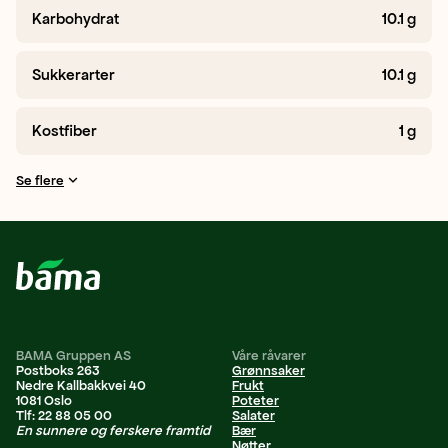
Karbohydrat
10.1
g
Sukkerarter
10.1
g
Kostfiber
1
g
Se flere
BAMA Gruppen AS
Våre råvarer
Postboks 263
Grønnsaker
Nedre Kallbakkvei 40
Frukt
1081 Oslo
Poteter
Tlf: 22 88 05 00
Salater
En sunnere og ferskere framtid
Bær
Nøtter