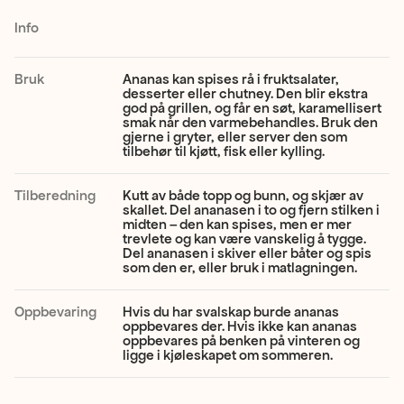
skall
Info
og
en
Bruk
Ananas kan spises rå i fruktsalater,
desserter eller chutney. Den blir ekstra
stor
god på grillen, og får en søt, karamellisert
smak når den varmebehandles. Bruk den
palme
gjerne i gryter, eller server den som
tilbehør til kjøtt, fisk eller kylling.
i
toppen.
Tilberedning
Kutt av både topp og bunn, og skjær av
skallet. Del ananasen i to og fjern stilken i
Fruktkjøttet
midten – den kan spises, men er mer
trevlete og kan være vanskelig å tygge.
har
Del ananasen i skiver eller båter og spis
som den er, eller bruk i matlagningen.
en
Oppbevaring
Hvis du har svalskap burde ananas
lekker,
oppbevares der. Hvis ikke kan ananas
oppbevares på benken på vinteren og
gul
ligge i kjøleskapet om sommeren.
farge