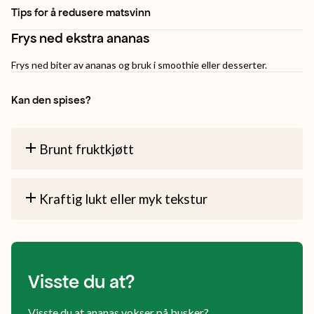
syrlig.
Tips for å redusere matsvinn
Frys ned ekstra ananas
Frys ned biter av ananas og bruk i smoothie eller desserter.
Kan den spises?
Brunt fruktkjøtt
Kraftig lukt eller myk tekstur
Visste du at?
Visste du at ananas vokser på busker?