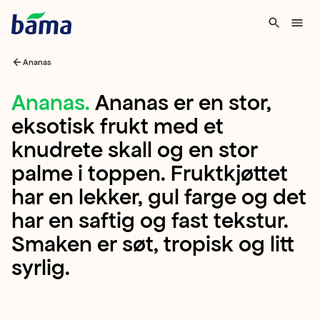
Ananas
Ananas
Ananas
.
Ananas er en stor,
eksotisk frukt med et
Ananas
knudrete skall og en stor
er
palme i toppen. Fruktkjøttet
en
har en lekker, gul farge og det
stor,
har en saftig og fast tekstur.
eksotisk
Smaken er søt, tropisk og litt
frukt
syrlig.
med
et
knudrete