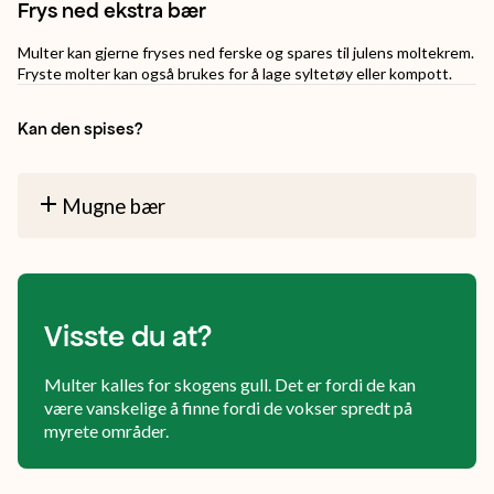
Frys ned ekstra bær
Multer kan gjerne fryses ned ferske og spares til julens moltekrem.
Fryste molter kan også brukes for å lage syltetøy eller kompott.
Kan den spises?
Mugne bær
Visste du at?
Multer kalles for skogens gull. Det er fordi de kan
være vanskelige å finne fordi de vokser spredt på
myrete områder.