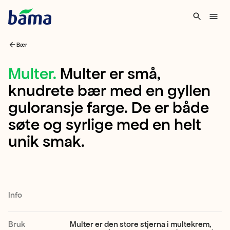
Bær
Multer
Multer
.
Multer er små,
knudrete bær med en gyllen
Multer
guloransje farge. De er både
er
søte og syrlige med en helt
små,
unik smak.
knudrete
bær
med
en
Info
gyllen
guloransje
Bruk
Multer er den store stjerna i multekrem,