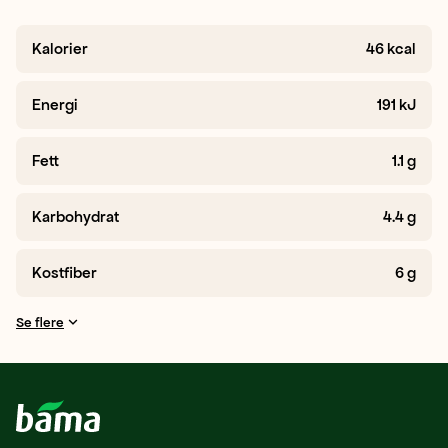
Kalorier
46
kcal
Energi
191
kJ
Fett
1.1
g
Karbohydrat
4.4
g
Kostfiber
6
g
Se flere