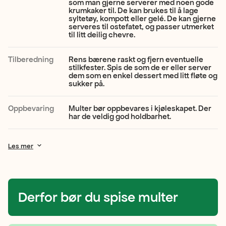
som man gjerne serverer med noen gode
farge.
krumkaker til. De kan brukes til å lage
syltetøy, kompott eller gelé. De kan gjerne
De
serveres til ostefatet, og passer utmerket
til litt deilig chevre.
er
både
Tilberedning
Rens bærene raskt og fjern eventuelle
stilkfester. Spis de som de er eller server
søte
dem som en enkel dessert med litt fløte og
sukker på.
og
syrlige
Oppbevaring
Multer bør oppbevares i kjøleskapet. Der
har de veldig god holdbarhet.
med
en
Les mer
helt
unik
smak.
Derfor bør du spise multer