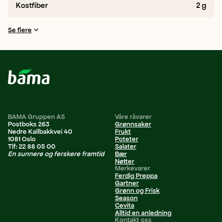
Kostfiber
2
g
Se flere
BAMA Gruppen AS
Våre råvarer
Postboks 263
Grønnsaker
Nedre Kallbakkvei 40
Frukt
1081 Oslo
Poteter
Tlf: 22 88 05 00
Salater
En sunnere og ferskere framtid
Bær
Nøtter
Merkevarer
Ferdig Preppa
Gartner
Grønn og Frisk
Season
Cevita
Alltid en anledning
Kontakt oss