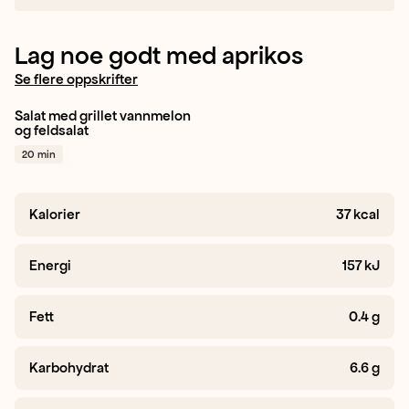
Lag noe godt med aprikos
Se flere oppskrifter
Salat med grillet vannmelon
Vannmelon
Aprikos
og feldsalat
Feldsalat
+ 1
20 min
Kalorier
37
kcal
Energi
157
kJ
Fett
0.4
g
Karbohydrat
6.6
g