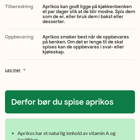
lekkert,
Tilberedning
Aprikos kan godt ligge på kjøkkenbenken
et par dager slik at de blir modne. Spis dem
oransje
som de er, eller bruk dem i bakst eller
desserter.
fruktkjøtt.
Den
Oppbevaring
Aprikos smaker best når de oppbevares
på benken. Om det er lenge til de skal
er
spises kan de oppbevares i sval- eller
kjøleskap.
mild
i
Les mer
smaken
og
lett
Derfor bør du spise aprikos
å
like!
Aprikos har et naturlig innhold av vitamin A og
kostfiber.