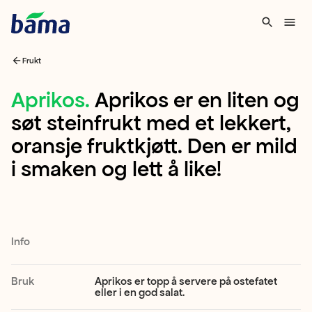
Frukt
Aprikos
Aprikos
.
Aprikos er en liten og
søt steinfrukt med et lekkert,
Aprikos
oransje fruktkjøtt. Den er mild
er
i smaken og lett å like!
en
liten
og
søt
Info
steinfrukt
med
Bruk
Aprikos er topp å servere på ostefatet
eller i en god salat.
et