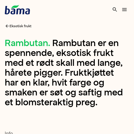
Eksotisk frukt
Rambutan
Rambutan
.
Rambutan er en
spennende, eksotisk frukt
Rambutan
med et rødt skall med lange,
er
hårete pigger. Fruktkjøttet
en
har en klar, hvit farge og
spennende,
smaken er søt og saftig med
eksotisk
et blomsteraktig preg.
frukt
med
et
rødt
Info