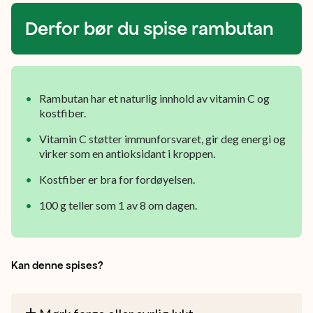
er
søt
Derfor bør du spise rambutan
og
saftig
med
Rambutan har et naturlig innhold av vitamin C og
kostfiber.
et
blomsteraktig
Vitamin C støtter immunforsvaret, gir deg energi og
virker som en antioksidant i kroppen.
preg.
Kostfiber er bra for fordøyelsen.
100 g teller som 1 av 8 om dagen.
Kan denne spises?