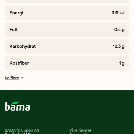
Energi
319
kJ
Fett
0.4
g
Karbohydrat
16.3
g
Kostfiber
1
g
Se flere
BAMA Gruppen AS
Våre råvarer