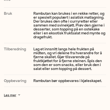
skall
med
Bruk
Rambutan kan brukes i en rekke retter, og
er spesielt populært i asiatisk matlagning.
lange,
Der brukes den ofte i curryretter eller
sammen med svinekjøtt. Prøv den gjerne i
hårete
desserter, som topping på en ostekake
eller i en eksotisk fruktsalat med mynte og
pigger.
dragefrukt.
Fruktkjøttet
Tilberedning
Lag et innsnitt langs hele frukten på
har
midten, og vri delene fra hverandre for å
fjerne skallet. Gjør tilsvarende på
en
fruktkjøttet for å fjerne steinen. Spis den
som den er som snacks, eller bruk den i
salat eller som topping på dessert.
klar,
hvit
Oppbevaring
Rambutan bør oppbevares i kjøleskapet.
farge
og
Les mer
smaken