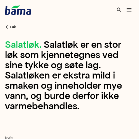
Løk
Salatløk
Salatløk
.
Salatløk er en stor
løk som kjennetegnes ved
Salatløk
sine tykke og søte lag.
er
Salatløken er ekstra mild i
en
smaken og inneholder mye
stor
vann, og burde derfor ikke
løk
varmebehandles.
som
kjennetegnes
ved
sine
Info