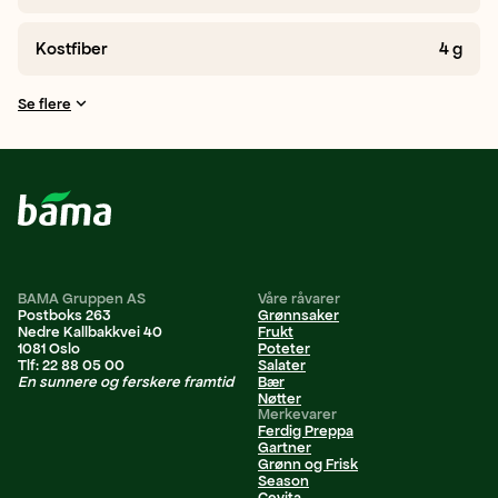
Kostfiber
4
g
Se flere
BAMA Gruppen AS
Våre råvarer
Postboks 263
Grønnsaker
Nedre Kallbakkvei 40
Frukt
1081 Oslo
Poteter
Tlf: 22 88 05 00
Salater
En sunnere og ferskere framtid
Bær
Nøtter
Merkevarer
Ferdig Preppa
Gartner
Grønn og Frisk
Season
Cevita