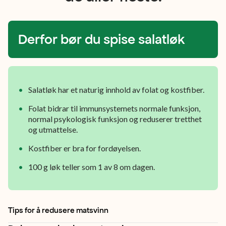
vann,
og
burde
Derfor bør du spise salatløk
derfor
ikke
varmebehandles.
Salatløk har et naturig innhold av folat og kostfiber.
Folat bidrar til immunsystemets normale funksjon,
normal psykologisk funksjon og reduserer tretthet
og utmattelse.
Kostfiber er bra for fordøyelsen.
100 g løk teller som 1 av 8 om dagen.
Tips for å redusere matsvinn