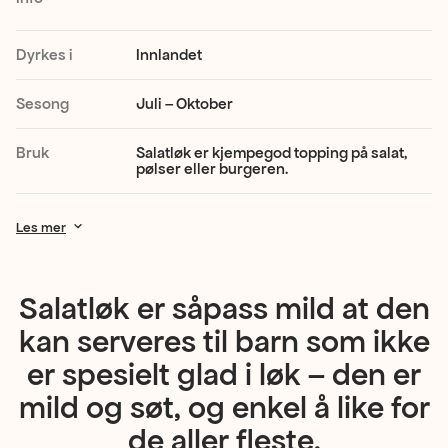
tykke
og
Dyrkes i
Innlandet
søte
Sesong
Juli – Oktober
lag.
Salatløken
Bruk
Salatløk er kjempegod topping på salat,
pølser eller burgeren.
er
ekstra
Les mer
mild
i
Salatløk er såpass mild at den
smaken
kan serveres til barn som ikke
og
er spesielt glad i løk – den er
inneholder
mild og søt, og enkel å like for
mye
de aller fleste.