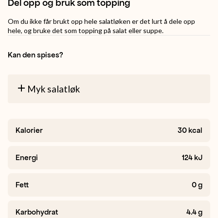
Del opp og bruk som topping
Om du ikke får brukt opp hele salatløken er det lurt å dele opp
hele, og bruke det som topping på salat eller suppe.
Kan den spises?
Myk salatløk
Kalorier
30
kcal
Energi
124
kJ
Fett
0
g
Karbohydrat
4.4
g