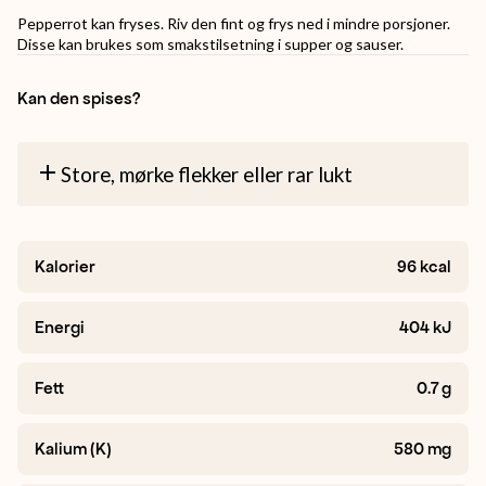
Pepperrot kan fryses. Riv den fint og frys ned i mindre porsjoner.
Disse kan brukes som smakstilsetning i supper og sauser.
Kan den spises?
Store, mørke flekker eller rar lukt
Kalorier
96
kcal
Energi
404
kJ
Fett
0.7
g
Kalium (K)
580
mg