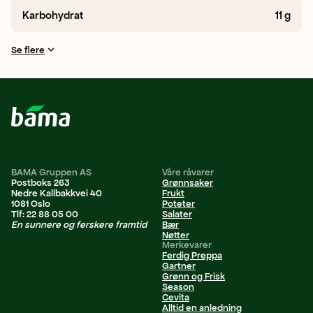
Karbohydrat
11
g
Se flere
BAMA Gruppen AS
Våre råvarer
Postboks 263
Grønnsaker
Nedre Kallbakkvei 40
Frukt
1081 Oslo
Poteter
Tlf: 22 88 05 00
Salater
En sunnere og ferskere framtid
Bær
Nøtter
Merkevarer
Ferdig Preppa
Gartner
Grønn og Frisk
Season
Cevita
Alltid en anledning