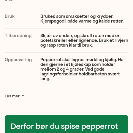
smakssetter,
og
Bruk
Brukes som smaksetter og krydder.
Kjempegod i både varme og kalde retter.
ikke
grønnsak.
Tilberedning
Skjær av enden, og skrell roten med en
potetskreller eller lignende. Bruk et rivjern
Den
og rasp roten klar til bruk.
har
Oppbevaring
Pepperrot skal lagres mørkt og kjølig. Ha
nemlig
den gjerne i et kjøleskap som holder
mellom 2 og 4 grader. Ved gode
en
lagringsforhold er holdbarheten svært
lang.
sterk,
pepperaktig
Les mer
aroma
som
burde
Derfor bør du spise pepperrot