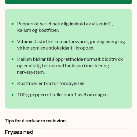
nytes
i
små
Pepperrot har et naturlig innhold av vitamin C,
porsjoner.
kalium og kostfiber.
Vitamin C støtter immunforsvaret, gir deg energi og
virker som en antioksidant i kroppen.
Kalium bidrar til å opprettholde normalt blodtrykk
og er viktig for normal funksjon i muskler og
nervesystem.
Kostfiber er bra for fordøyelsen.
100 g pepperrot teller som 1 av 8 om dagen.
Tips for å redusere matsvinn
Fryses ned