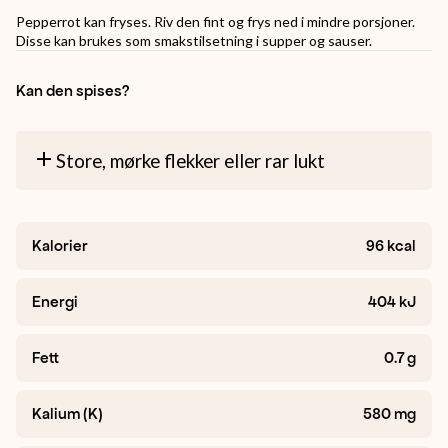
Pepperrot kan fryses. Riv den fint og frys ned i mindre porsjoner.
Disse kan brukes som smakstilsetning i supper og sauser.
Kan den spises?
Store, mørke flekker eller rar lukt
Kalorier
96
kcal
Energi
404
kJ
Fett
0.7
g
Kalium (K)
580
mg