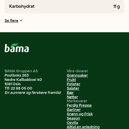
Karbohydrat
11
g
Se flere
BAMA Gruppen AS
Våre råvarer
Postboks 263
Grønnsaker
Nedre Kallbakkvei 40
Frukt
1081 Oslo
Poteter
Tlf: 22 88 05 00
Salater
En sunnere og ferskere framtid
Bær
Nøtter
Merkevarer
Ferdig Preppa
Gartner
Grønn og Frisk
Season
Cevita
Alltid en anledning