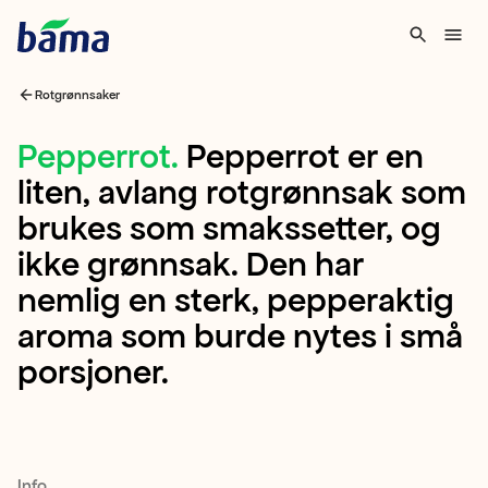
Rotgrønnsaker
Pepperrot
Pepperrot
.
Pepperrot er en
liten, avlang rotgrønnsak som
Pepperrot
brukes som smakssetter, og
er
ikke grønnsak. Den har
en
nemlig en sterk, pepperaktig
liten,
aroma som burde nytes i små
avlang
porsjoner.
rotgrønnsak
som
brukes
som
Info