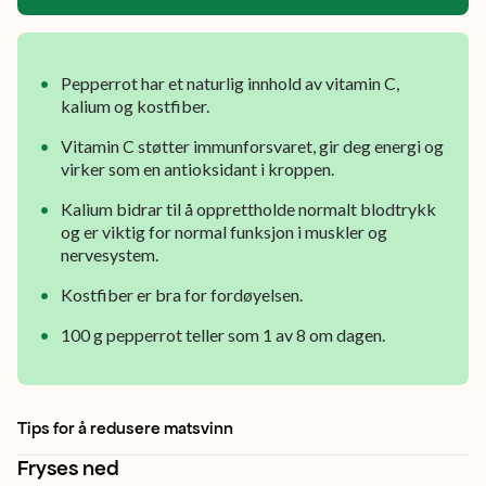
nytes
i
små
Pepperrot har et naturlig innhold av vitamin C,
porsjoner.
kalium og kostfiber.
Vitamin C støtter immunforsvaret, gir deg energi og
virker som en antioksidant i kroppen.
Kalium bidrar til å opprettholde normalt blodtrykk
og er viktig for normal funksjon i muskler og
nervesystem.
Kostfiber er bra for fordøyelsen.
100 g pepperrot teller som 1 av 8 om dagen.
Tips for å redusere matsvinn
Fryses ned