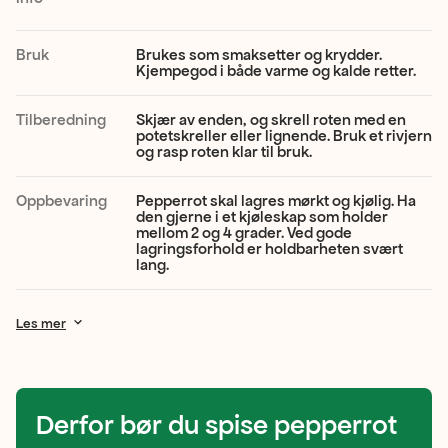
smakssetter,
og
Bruk
Brukes som smaksetter og krydder.
Kjempegod i både varme og kalde retter.
ikke
grønnsak.
Tilberedning
Skjær av enden, og skrell roten med en
potetskreller eller lignende. Bruk et rivjern
Den
og rasp roten klar til bruk.
har
Oppbevaring
Pepperrot skal lagres mørkt og kjølig. Ha
nemlig
den gjerne i et kjøleskap som holder
mellom 2 og 4 grader. Ved gode
en
lagringsforhold er holdbarheten svært
lang.
sterk,
pepperaktig
Les mer
aroma
som
burde
Derfor bør du spise pepperrot