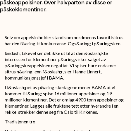
påskeappelsiner. Over halvparten av disse er
påskeklementiner.
Selv om appelsin holder stand som nordmenns favorittsitrus,
har den f&aring;tt konkurranse. Ogs&aring; i p&aring;sken.
&ndash; Likevel ser det ikke ut til at den &oslash;kte
interessen for klementiner p&aring;virker salget av
p&aring;skeappelsinen negativt. Vi spiser bare enda mer
sitrus n&aring; enn f&oslash;r, sier Hanne Linnert,
kommunikasjonssjef i BAMA.
I l&oslash;pet av p&aring;skedagene mener BAMA at vi
kommer til &aring; spise 16 millioner appelsiner og 19
millioner klementiner. Det er omlag 4900 tonn appelsiner og
klementiner. Legges alle fruktene tett etter hverandre i en
rekke, strekker denne seg fra Oslo til Kirkenes.
Tradisjonen tro