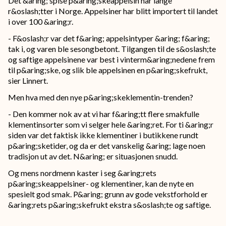
Det &aring; spise p&aring;skeappelsin har lange
r&oslash;tter i Norge. Appelsiner har blitt importert til landet
i over 100 &aring;r.
- F&oslash;r var det f&aring; appelsintyper &aring; f&aring;
tak i, og varen ble sesongbetont. Tilgangen til de s&oslash;te
og saftige appelsinene var best i vinterm&aring;nedene frem
til p&aring;ske, og slik ble appelsinen en p&aring;skefrukt,
sier Linnert.
Men hva med den nye p&aring;skeklementin-trenden?
- Den kommer nok av at vi har f&aring;tt flere smakfulle
klementinsorter som vi selger hele &aring;ret. For ti &aring;r
siden var det faktisk ikke klementiner i butikkene rundt
p&aring;sketider, og da er det vanskelig &aring; lage noen
tradisjon ut av det. N&aring; er situasjonen snudd.
Og mens nordmenn kaster i seg &aring;rets
p&aring;skeappelsiner- og klementiner, kan de nyte en
spesielt god smak. P&aring; grunn av gode vekstforhold er
&aring;rets p&aring;skefrukt ekstra s&oslash;te og saftige.