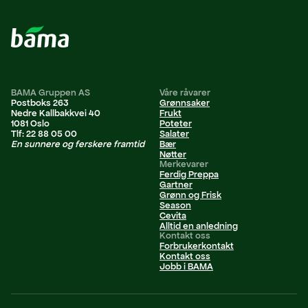
BAMA Gruppen AS
Våre råvarer
Postboks 263
Grønnsaker
Nedre Kallbakkvei 40
Frukt
1081 Oslo
Poteter
Tlf: 22 88 05 00
Salater
En sunnere og ferskere framtid
Bær
Nøtter
Merkevarer
Ferdig Preppa
Gartner
Grønn og Frisk
Season
Cevita
Alltid en anledning
Kontakt oss
Forbrukerkontakt
Kontakt oss
Jobb i BAMA