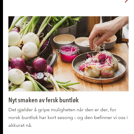
L
Nyt smaken av fersk buntløk
Det gjelder å gripe muligheten når den er der, for
norsk buntløk har kort sesong – og den befinner vi oss i
akkurat nå.