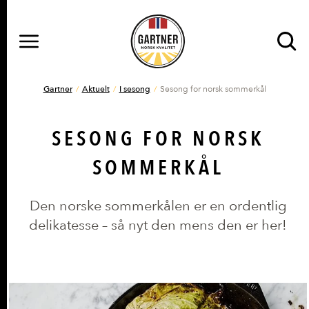
MENY
Gå til hovedinnhold
Gå til hovedmeny
DU ER HER
Gartner
Aktuelt
I sesong
Sesong for norsk sommerkål
SESONG FOR NORSK
SOMMERKÅL
Den norske sommerkålen er en ordentlig
delikatesse – så nyt den mens den er her!