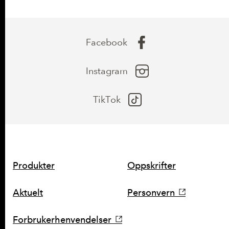
Facebook
Instagram
TikTok
SNARVEIER
Produkter
Oppskrifter
Aktuelt
Personvern
Forbrukerhenvendelser