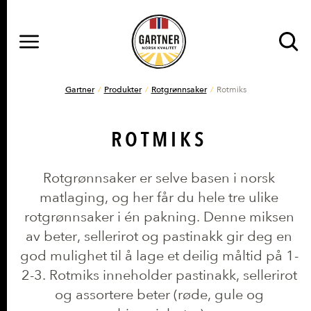
MENY
Gå til hovedinnhold
Gå til hovedmeny
DU ER HER
Gartner
Produkter
Rotgrønnsaker
Rotmiks
ROTMIKS
Rotgrønnsaker er selve basen i norsk
matlaging, og her får du hele tre ulike
rotgrønnsaker i én pakning. Denne miksen
av beter, sellerirot og pastinakk gir deg en
god mulighet til å lage et deilig måltid på 1-
2-3. Rotmiks inneholder pastinakk, sellerirot
og assortere beter (røde, gule og