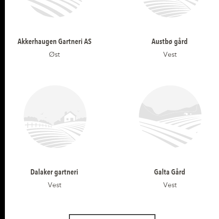
Akkerhaugen Gartneri AS
Austbø gård
Øst
Vest
Dalaker gartneri
Galta Gård
Vest
Vest