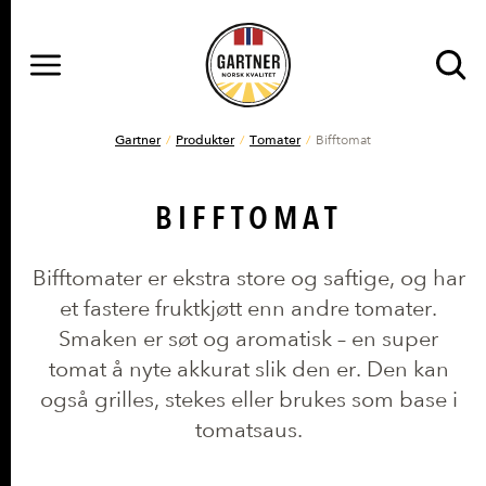
MENY
Gå til hovedinnhold
Gå til hovedmeny
DU ER HER
Gartner
Produkter
Tomater
Bifftomat
BIFFTOMAT
Bifftomater er ekstra store og saftige, og har
et fastere fruktkjøtt enn andre tomater.
Smaken er søt og aromatisk – en super
tomat å nyte akkurat slik den er. Den kan
også grilles, stekes eller brukes som base i
tomatsaus.