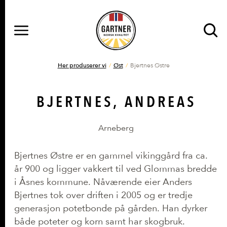
MENY
Gå til hovedinnhold
Gå til hovedmeny
DU ER HER
Her produserer vi
Øst
Bjertnes Østre
BJERTNES, ANDREAS
Arneberg
Bjertnes Østre er en gammel vikinggård fra ca.
år 900 og ligger vakkert til ved Glommas bredde
i Åsnes kommune. Nåværende eier Anders
Bjertnes tok over driften i 2005 og er tredje
generasjon potetbonde på gården. Han dyrker
både poteter og korn samt har skogbruk.