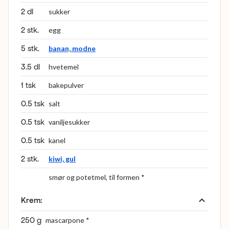
2 dl
sukker
2 stk.
egg
5 stk.
banan, modne
3.5 dl
hvetemel
1 tsk
bakepulver
0.5 tsk
salt
0.5 tsk
vaniljesukker
0.5 tsk
kanel
2 stk.
kiwi, gul
smør og potetmel, til formen *
Krem
:
250 g
mascarpone *