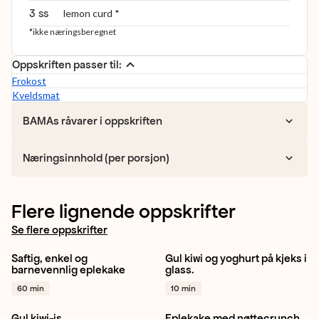
3 ss
lemon curd *
*ikke næringsberegnet
Oppskriften passer til:
Frokost
Kveldsmat
BAMAs råvarer i oppskriften
Næringsinnhold (per porsjon)
Flere lignende oppskrifter
Se flere oppskrifter
Saftig, enkel og
Gul kiwi og yoghurt på kjeks i
Eple
Bakverk
Kake
+ 1
Gul kiwi
Kos
Kjapt
+ 1
barnevennlig eplekake
glass.
60 min
10 min
Gul kiwi-is
Eplekake med nøttecrunch