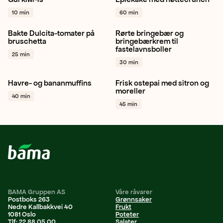
Gul kiwi
Kos
Sommer
Eple
Kake
Bakverk
+ 1
10 min
60 min
+ 1
Bakte Dulcita-tomater på
Rørte bringebær og
Cherrytomat
Hvitløk
Bringebær
Sitron
bruschetta
bringebærkrem til
fastelavnsboller
Brød
+ 1
Dessert
+ 1
25 min
30 min
Havre- og bananmuffins
Frisk ostepai med sitron og
Banan
Muffins
Bakverk
Sitron
Moreller
moreller
40 min
+ 1
Pai / Quiche
+ 1
45 min
BAMA Gruppen AS
Våre råvarer
Postboks 263
Grønnsaker
Nedre Kallbakkvei 40
Frukt
1081 Oslo
Poteter
Tlf: 22 88 05 00
Salater