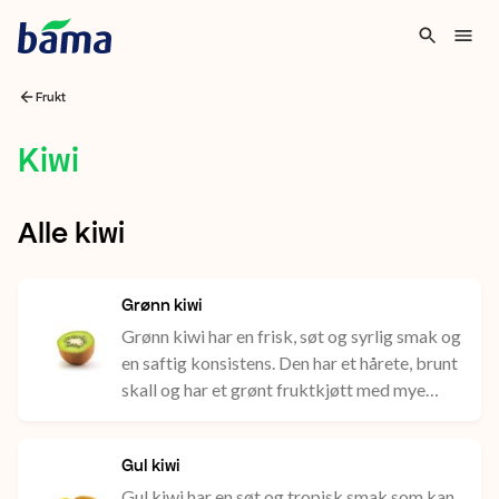
Frukt
Kiwi
Kiwi
Alle kiwi
Grønn kiwi
Grønn kiwi har en frisk, søt og syrlig smak og
en saftig konsistens. Den har et hårete, brunt
skall og har et grønt fruktkjøtt med mye
farge.
Gul kiwi
Gul kiwi har en søt og tropisk smak som kan