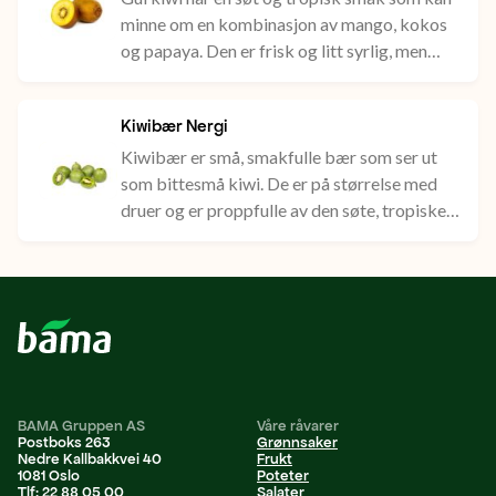
minne om en kombinasjon av mango, kokos
og papaya. Den er frisk og litt syrlig, men
mye mildere enn den grønne. Den har i tillegg
et tynt skall uten hår, som gjerne kan spises.
Kiwibær Nergi
Kiwibær er små, smakfulle bær som ser ut
som bittesmå kiwi. De er på størrelse med
druer og er proppfulle av den søte, tropiske
smaken man vanligvis finner i kiwi. De kan
spises med skallet på og er en super snack
som alle kan like.
BAMA Gruppen AS
Våre råvarer
Postboks 263
Grønnsaker
Nedre Kallbakkvei 40
Frukt
1081 Oslo
Poteter
Tlf: 22 88 05 00
Salater