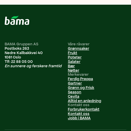
BAMA Gruppen AS
Våre råvarer
Postboks 263
Grønnsaker
Nedre Kallbakkvei 40
Frukt
1081 Oslo
Poteter
Tlf: 22 88 05 00
Salater
En sunnere og ferskere framtid
Bær
Nøtter
Merkevarer
Ferdig Preppa
Gartner
Grønn og Frisk
Season
Cevita
Alltid en anledning
Kontakt oss
Forbrukerkontakt
Kontakt oss
Jobb i BAMA