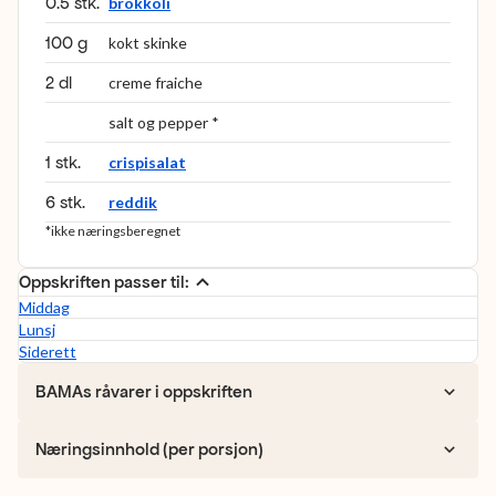
0.5 stk.
brokkoli
100 g
kokt skinke
2 dl
creme fraiche
salt og pepper *
1 stk.
crispisalat
6 stk.
reddik
*ikke næringsberegnet
Oppskriften passer til:
Middag
Lunsj
Siderett
BAMAs råvarer i oppskriften
Næringsinnhold (per porsjon)