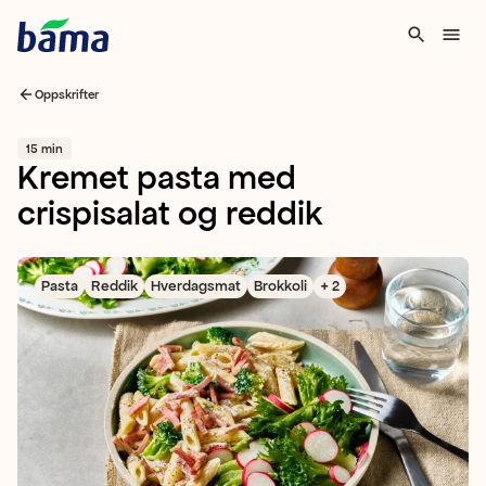
Oppskrifter
15 min
Kremet pasta med
crispisalat og reddik
Pasta
Reddik
Hverdagsmat
Brokkoli
+ 2