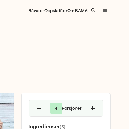
Råvarer
Oppskrifter
Om BAMA
Porsjoner
4
Ingredienser
(
5
)