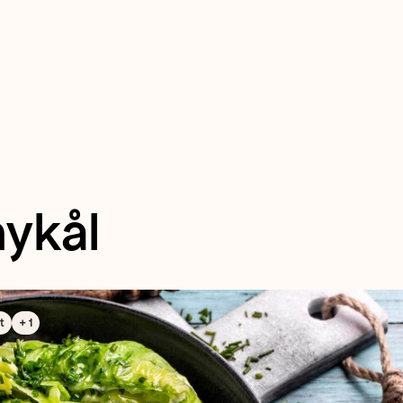
ykål
t
+ 1