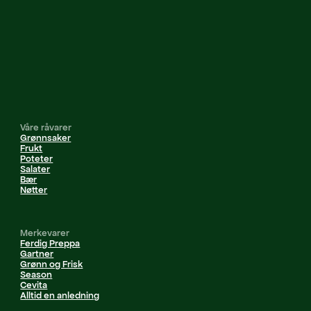
Våre råvarer
Grønnsaker
Frukt
Poteter
Salater
Bær
Nøtter
Merkevarer
Ferdig Preppa
Gartner
Grønn og Frisk
Season
Cevita
Alltid en anledning