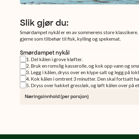
Slik gjør du:
Smørdampet nykål er en av sommerens store klassikere. 
gjerne som tilbehør til fisk, kylling og spekemat.
Smørdampet nykål
1
.
Del kålen i grove kløfter.
2
.
Bruk en romslig kasserolle, og kok opp vann og smø
3
.
Legg i kålen, dryss over en klype salt og legg på lok
4
.
Kok kålen i omtrent 3 minutter. Den skal fortsatt ha
5
.
Dryss over hakket gressløk, og løft kålen over på et
Næringsinnhold (per porsjon)