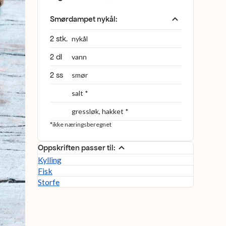
Smørdampet nykål
:
2 stk.
nykål
2 dl
vann
2 ss
smør
salt *
gressløk, hakket *
*ikke næringsberegnet
Oppskriften passer til:
Kylling
Fisk
Storfe