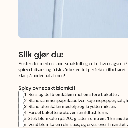
Slik gjør du:
Frister det med en sunn, smakfull og enkel hverdagsre
spicy chilisaus og frisk vårløk er det perfekte tilbehøret e
klar på under halvtimen!
Spicy ovnsbakt blomkål
1
.
Rens og del blomkålen i mellomstore buketter.
2
.
Bland sammen paprikapulver, kajennepepper, salt, h
3
.
Bland blomkålen med olje og kryddermiksen.
4
.
Fordel bukettene utover i en ildfast form.
5
.
Stek blomkålen på 200 grader i omtrent 15 minutter,
6
.
Vend blomkålen i chilisaus, og dryss over finsnittet 