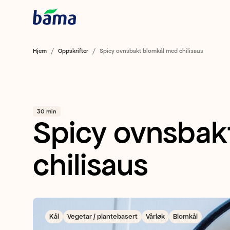
Hjem
Oppskrifter
Spicy ovnsbakt blomkål med chilisaus
30 min
Spicy ovnsbak
chilisaus
Kål
Vegetar / plantebasert
Vårløk
Blomkål