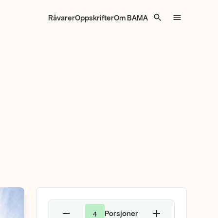
Råvarer
Oppskrifter
Om BAMA
Porsjoner
4