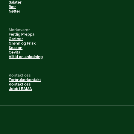
Salater
Bær
Nøtter
Merkevarer
Ferdig Preppa
Gartner
Grønn og Frisk
Season
Cevita
Alltid en anledning
Kontakt oss
Forbrukerkontakt
Kontakt oss
Jobb i BAMA