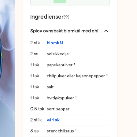
Ingredienser
(
9
)
Spicy ovnsbakt blomkål med chilisaus
:
2 stk.
blomkål
2 ss
solsikkeolje
1 tsk
paprikapulver *
1 tsk
chilipulver eller kajennepepper *
1 tsk
salt
1 tsk
hvitløkspulver *
0.5 tsk
sort pepper
2 stilk
vårløk
3 ss
sterk chilisaus *