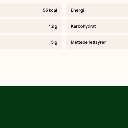
53
kcal
Energi
1.2
g
Karbohydrat
5
g
Mettede fettsyrer