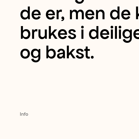
søte
de er, men de
og
brukes i deilig
ekstra
og bakst.
syrlige
bær
med
en
Info