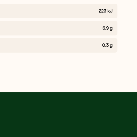
223
kJ
6.9
g
0.3
g