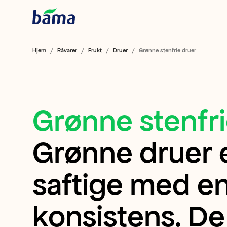
Hjem
Råvarer
Frukt
Druer
Grønne stenfrie druer
Grønne stenfri
Grønne
stenfrie
Grønne druer e
druer
Grønne
saftige med e
druer
konsistens. De 