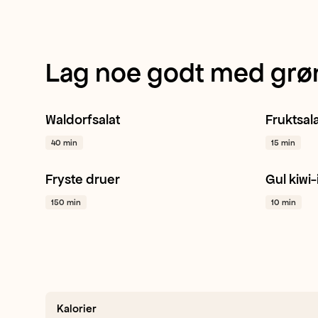
Lag noe godt med grø
Waldorfsalat
Fruktsal
Eple
Ananas
Stangselleri
+ 1
Kiwi
D
40 min
15 min
Fryste druer
Gul kiwi-
Drue
Dessert
Snacking
+ 1
Gul kiwi
150 min
10 min
Kalorier