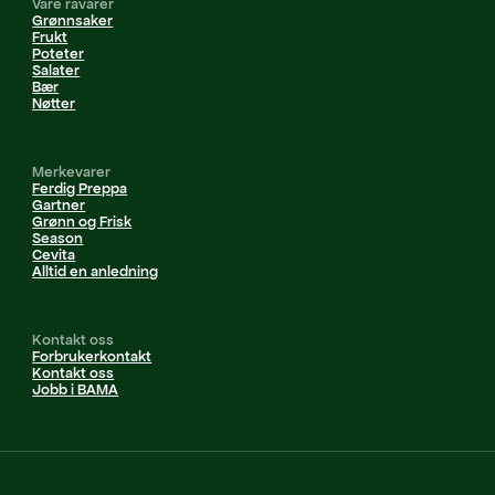
Våre råvarer
Grønnsaker
Frukt
Poteter
Salater
Bær
Nøtter
Merkevarer
Ferdig Preppa
Gartner
Grønn og Frisk
Season
Cevita
Alltid en anledning
Kontakt oss
Forbrukerkontakt
Kontakt oss
Jobb i BAMA