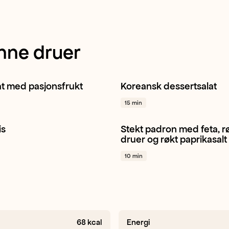
nne druer
at med pasjonsfrukt
Koreansk dessertsalat
rue
Ananas
+ 1
Drue
Ananas
Jordbær
+ 
15 min
is
Stekt padron med feta, 
Kos
Sommer
+ 1
Snacking
Kjapt
Padron
+
druer og røkt paprikasalt
10 min
68
kcal
Energi