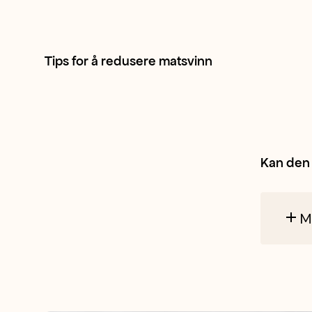
har
ofte
Tips for å redusere matsvinn
et
hint
av
Kan den 
syre.
M