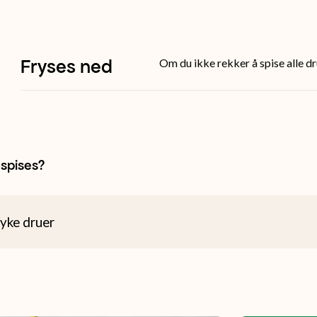
Fryses ned
Om du ikke rekker å spise alle dr
spises?
yke druer