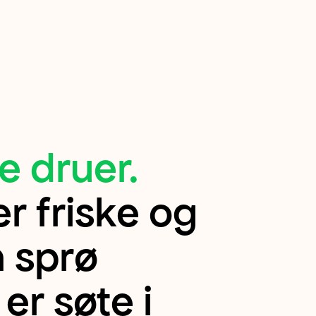
e druer
.
r friske og
n sprø
er søte i