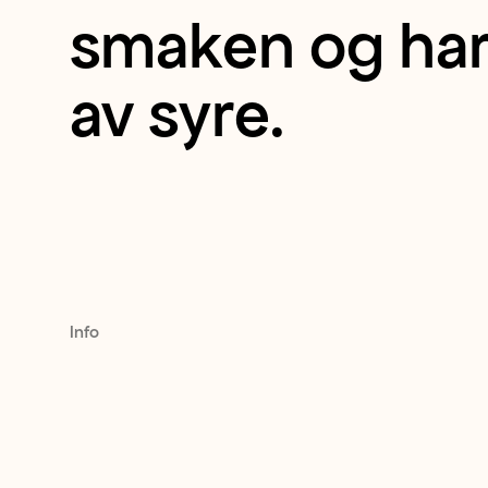
er
smaken og har 
friske
av syre.
og
saftige
med
Info
en
sprø