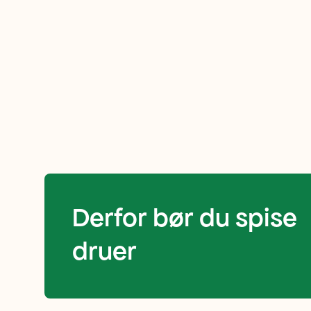
konsistens.
De
er
søte
i
Derfor bør du spise
smaken
druer
og