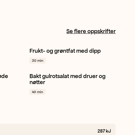
Se flere oppskrifter
Frukt- og grøntfat med dipp
1
Mango
Vannmelon
Kiwi
+ 1
30 min
røde
Bakt gulrotsalat med druer og
 1
Ruccula
Gulrot
Salat
+ 1
nøtter
40 min
287
kJ