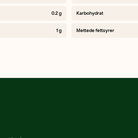
0.2
g
Karbohydrat
1
g
Mettede fettsyrer