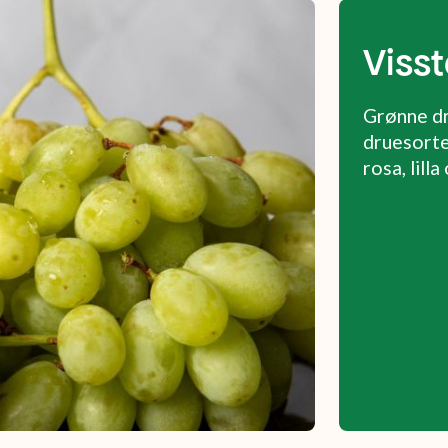
Visst
Grønne dr
druesorte
rosa, lill