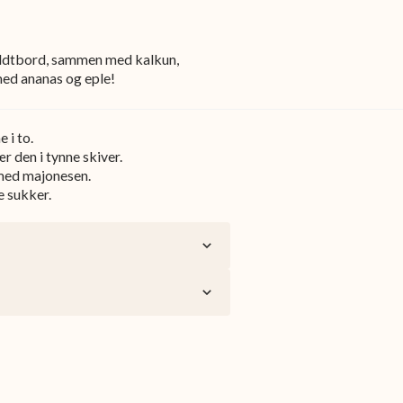
 koldtbord, sammen med kalkun,
med ananas og eple!
 i to.
r den i tynne skiver.
med majonesen.
e sukker.