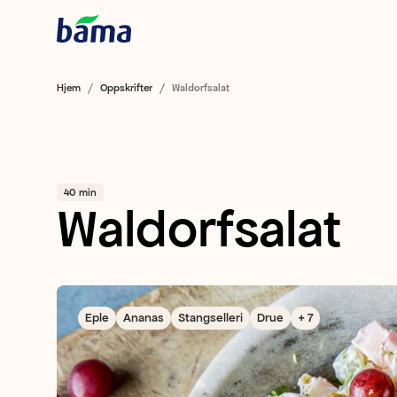
Hjem
Oppskrifter
Waldorfsalat
40 min
Waldorfsalat
Eple
Ananas
Stangselleri
Drue
+ 7