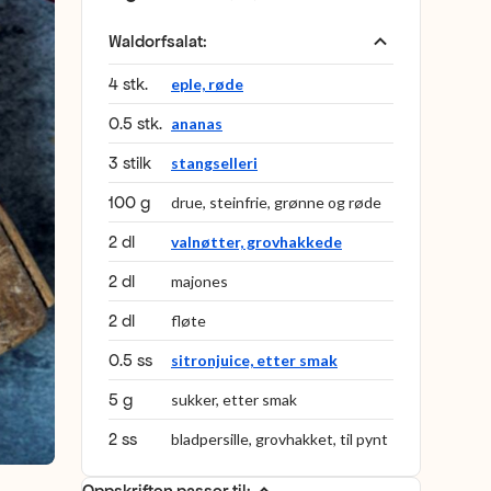
Waldorfsalat
:
4 stk.
eple, røde
0.5 stk.
ananas
3 stilk
stangselleri
100 g
drue, steinfrie, grønne og røde
2 dl
valnøtter, grovhakkede
2 dl
majones
2 dl
fløte
0.5 ss
sitronjuice, etter smak
5 g
sukker, etter smak
2 ss
bladpersille, grovhakket, til pynt
Oppskriften passer til: