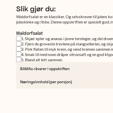
Slik gjør du:
Waldorfsalat er en klassiker. Og selvskreven til julens
juleskinke og ribbe. Denne oppskriften er spesielt god, 
Waldorfsalat
1
.
Skjær epler og ananas i jevne terninger, og del druene
2
.
Fjern de groveste trevlene på stangsellerien, og skjæ
3
.
Pisk fløten til myk krem, og vend kremen sammen 
4
.
Smak til med noen dråper sitronsaft og en god klyp
5
.
Bland alt lett sammen.
BAMAs råvarer i oppskriften
Næringsinnhold (per porsjon)