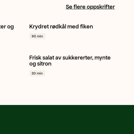
Se flere oppskrifter
ter og
Krydret rødkål med fiken
1
Rødkål
Fiken
Rips
+ 1
90 min
Frisk salat av sukkererter, mynte
Sukkererter
Mynte
Sjalottløk
+ 1
og sitron
20 min