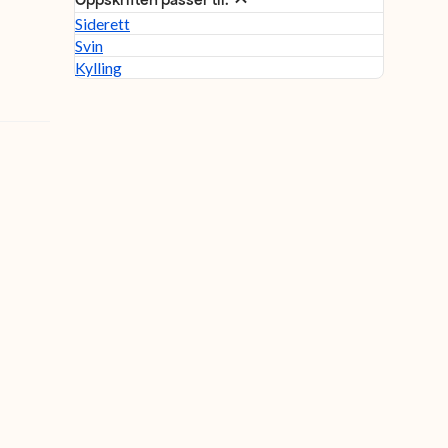
Siderett
Svin
Kylling