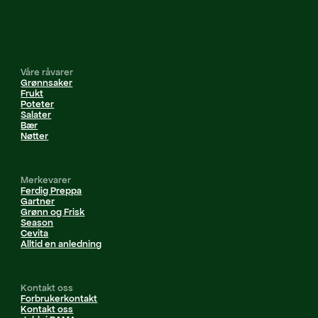
Våre råvarer
Grønnsaker
Frukt
Poteter
Salater
Bær
Nøtter
Merkevarer
Ferdig Preppa
Gartner
Grønn og Frisk
Season
Cevita
Alltid en anledning
Kontakt oss
Forbrukerkontakt
Kontakt oss