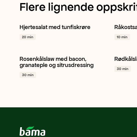
Flere lignende oppskri
Hjertesalat med tunfiskrøre
Råkostsa
Hjertesalat
Salat
Fisk
+ 1
Gulrot
20 min
10 min
Rosenkålslaw med bacon,
Rødkåls
Rosenkål
Rødløk
Valnøtter
+ 1
Rødkål
granateple og sitrusdressing
30 min
30 min