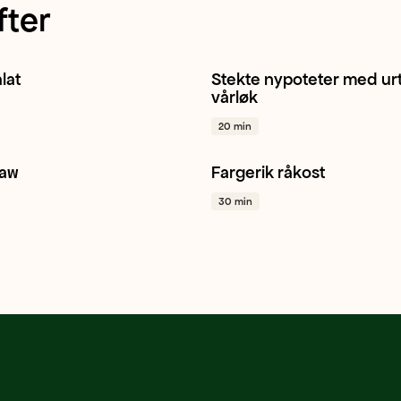
fter
lat
Stekte nypoteter med ur
Spisskål
Sitron
+ 1
Potet
Vårløk
Sjalottløk
+ 
vårløk
20 min
law
Fargerik råkost
Gulrot
Granateple
+ 1
Gulrot
Kålrot
Persille
+ 1
30 min