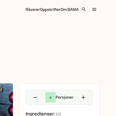
Råvarer
Oppskrifter
Om BAMA
Porsjoner
4
Ingredienser
(
10
)