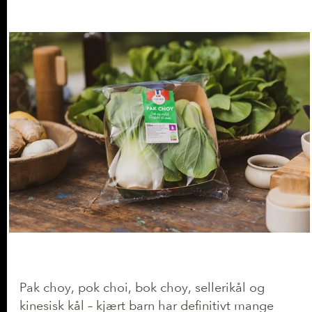
Pak choy, pok choi, bok choy, sellerikål og
kinesisk kål – kjært barn har definitivt mange