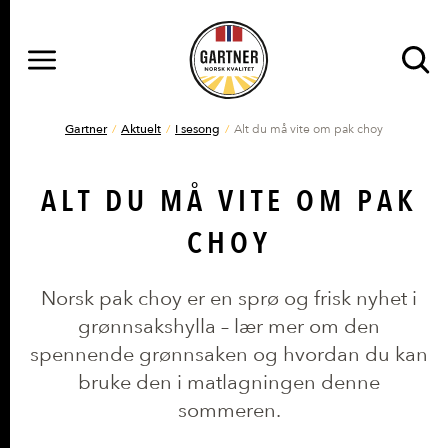
MENY
Gå til hovedinnhold
Gå til hovedmeny
DU ER HER
Gartner
Aktuelt
I sesong
Alt du må vite om pak choy
ALT DU MÅ VITE OM PAK
CHOY
Norsk pak choy er en sprø og frisk nyhet i
grønnsakshylla – lær mer om den
spennende grønnsaken og hvordan du kan
bruke den i matlagningen denne
sommeren.