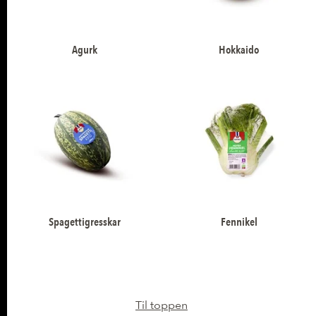
Agurk
Hokkaido
Spagettigresskar
Fennikel
Til toppen