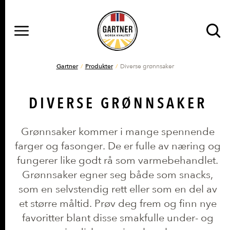
MENY
Gå til hovedinnhold
Gå til hovedmeny
DU ER HER
Gartner
Produkter
Diverse grønnsaker
DIVERSE GRØNNSAKER
Grønnsaker kommer i mange spennende
farger og fasonger. De er fulle av næring og
fungerer like godt rå som varmebehandlet.
Grønnsaker egner seg både som snacks,
som en selvstendig rett eller som en del av
et større måltid. Prøv deg frem og finn nye
favoritter blant disse smakfulle under- og