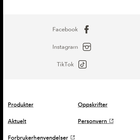
Facebook
Instagram
TikTok
SNARVEIER
Produkter
Oppskrifter
Aktuelt
Personvern
Forbrukerhenvendelser