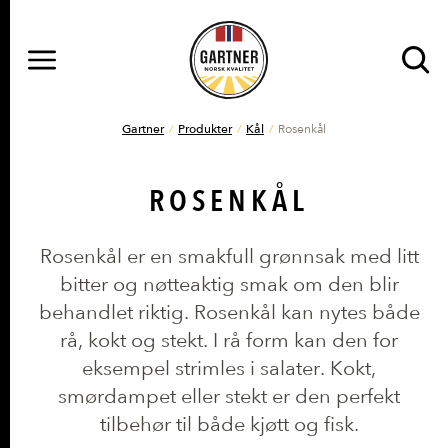
MENY
Gå til hovedinnhold
Gå til hovedmeny
DU ER HER
Gartner
Produkter
Kål
Rosenkål
ROSENKÅL
Rosenkål er en smakfull grønnsak med litt
bitter og nøtteaktig smak om den blir
behandlet riktig. Rosenkål kan nytes både
rå, kokt og stekt. I rå form kan den for
eksempel strimles i salater. Kokt,
smørdampet eller stekt er den perfekt
tilbehør til både kjøtt og fisk.