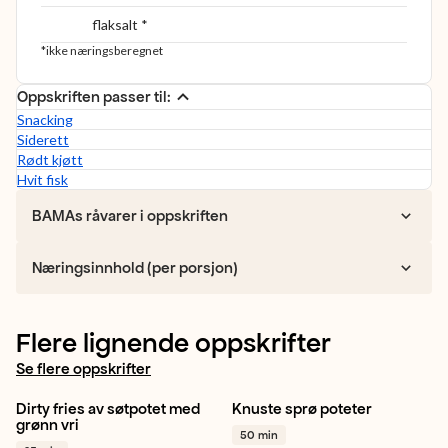
flaksalt *
*ikke næringsberegnet
Oppskriften passer til:
Snacking
Siderett
Rødt kjøtt
Hvit fisk
BAMAs råvarer i oppskriften
Næringsinnhold (per porsjon)
Flere lignende oppskrifter
Se flere oppskrifter
Dirty fries av søtpotet med
Knuste sprø poteter
Jalapeño
Snacking
Potet
Kjapt
Airfryer
grønn vri
50 min
Kjapt
+ 1