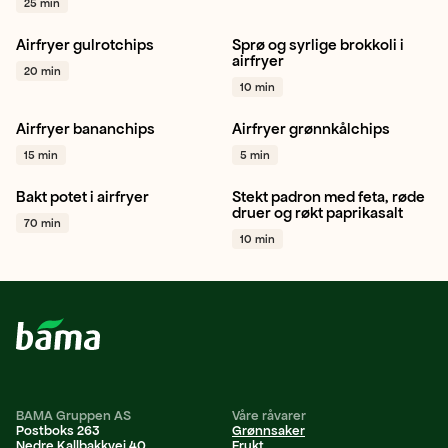
25 min
Airfryer gulrotchips
Sprø og syrlige brokkoli i
Snacking
Kjapt
Airfryer
Brokkoli
Snacking
Kjapt
airfryer
20 min
+ 1
+ 1
10 min
Airfryer bananchips
Airfryer grønnkålchips
Banan
Snacking
Kjapt
Grønnkål
Snacking
15 min
5 min
+ 1
Kjapt
+ 1
Bakt potet i airfryer
Stekt padron med feta, røde
Potet
Hverdagsmat
Snacking
Kjapt
Padron
druer og røkt paprikasalt
70 min
Kjapt
+ 1
+ 1
10 min
BAMA Gruppen AS
Våre råvarer
Postboks 263
Grønnsaker
Nedre Kallbakkvei 40
Frukt