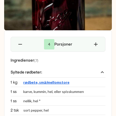
Porsjoner
4
Ingredienser
(
7
)
Syltede rødbeter
:
1 kg
rødbete, små/mellomstore
1 ss
karve, kummin, hel, eller spisskummen
1 ss
nellik, hel *
2 tsk
sort pepper, hel