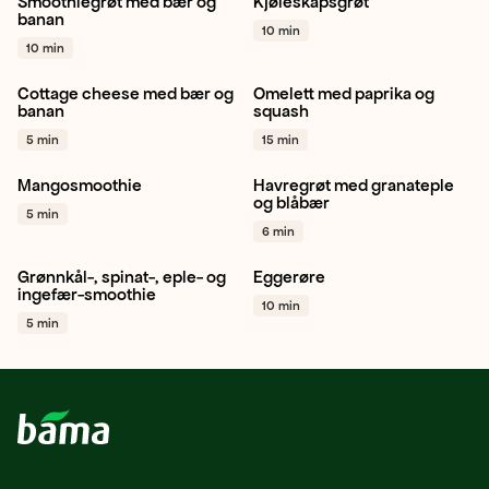
Smoothiegrøt med bær og
Kjøleskapsgrøt
Bringebær
Blåbær
Jordbær
Eple
Frokost
banan
10 min
Banan
+ 1
+ 1
10 min
Cottage cheese med bær og
Omelett med paprika og
Bringebær
Banan
Paprika rød
Paprika gul
banan
squash
Frokost
+ 1
Paprika grønn
+ 1
5 min
15 min
Mangosmoothie
Havregrøt med granateple
Mango
Banan
Lime
+ 1
Granateple
Blåbær
og blåbær
5 min
Pistasjenøtter
+ 1
6 min
Grønnkål-, spinat-, eple- og
Eggerøre
Grønnkål
Spinat
Gressløk
Frokost
ingefær-smoothie
10 min
Ingefær
+ 1
Vegetar / plantebasert
+ 1
5 min