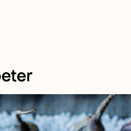
beter