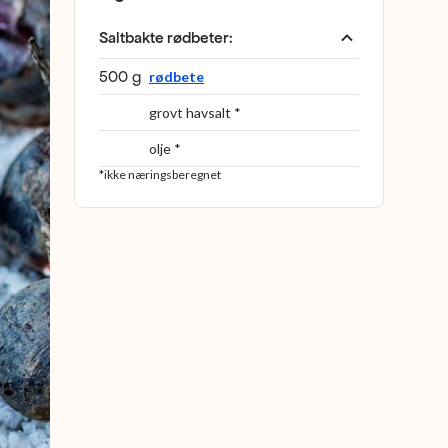
Saltbakte rødbeter
:
500 g
rødbete
grovt havsalt *
olje *
*ikke næringsberegnet