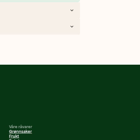
Våre råvarer
Grønnsaker
Frukt