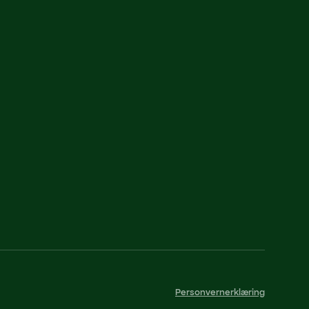
Personvernerklæring