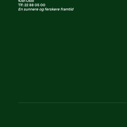
1081 Oslo
Tlf: 22 88 05 00
En sunnere og ferskere framtid