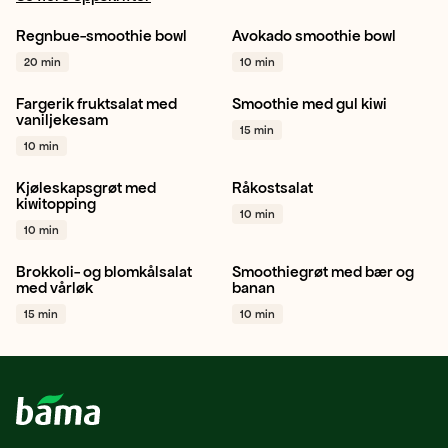
Regnbue-smoothie bowl
Avokado smoothie bowl
Rødbete
Bringebær
Avokado
Smoothie bowl
20 min
10 min
Smoothie bowl
+ 1
Frokost
+ 1
Fargerik fruktsalat med
Smoothie med gul kiwi
Gul kiwi
Salat
Gul kiwi
Banan
Sunnhet
vaniljekesam
15 min
Mellommåltid
+ 1
+ 1
10 min
Kjøleskapsgrøt med
Råkostsalat
Gul kiwi
Frokost
Gulrot
Spisskål
Sitron
kiwitopping
10 min
Sunnhet
+ 1
+ 1
10 min
Brokkoli- og blomkålsalat
Smoothiegrøt med bær og
Blomkål
Brokkoli
Vårløk
Bringebær
Blåbær
med vårløk
banan
+ 1
Banan
+ 1
15 min
10 min