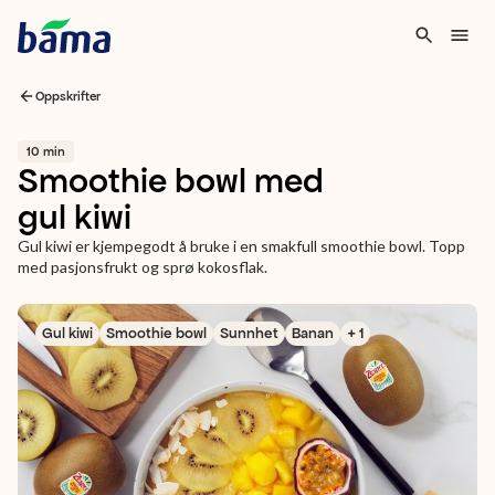
Oppskrifter
10 min
Smoothie bowl med
gul kiwi
Gul kiwi er kjempegodt å bruke i en smakfull smoothie bowl. Topp
med pasjonsfrukt og sprø kokosflak.
Gul kiwi
Smoothie bowl
Sunnhet
Banan
+ 1