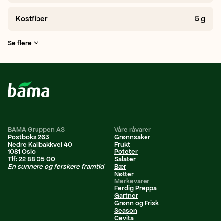
Kostfiber
5
g
Se flere
BAMA Gruppen AS
Våre råvarer
Postboks 263
Grønnsaker
Nedre Kallbakkvei 40
Frukt
1081 Oslo
Poteter
Tlf: 22 88 05 00
Salater
En sunnere og ferskere framtid
Bær
Nøtter
Merkevarer
Ferdig Preppa
Gartner
Grønn og Frisk
Season
Cevita