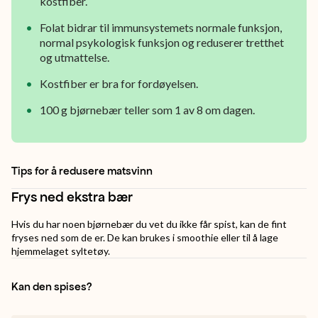
kan
kostfiber.
også
Folat bidrar til immunsystemets normale funksjon,
normal psykologisk funksjon og reduserer tretthet
brukes
og utmattelse.
som
Kostfiber er bra for fordøyelsen.
topping
100 g bjørnebær teller som 1 av 8 om dagen.
på
frokostblanding
og
Tips for å redusere matsvinn
desserter.
Frys ned ekstra bær
Hvis du har noen bjørnebær du vet du ikke får spist, kan de fint
fryses ned som de er. De kan brukes i smoothie eller til å lage
hjemmelaget syltetøy.
Kan den spises?