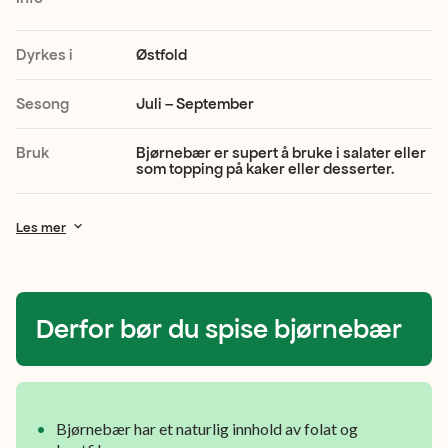
mørk
blå
Dyrkes i
Østfold
farge.
Sesong
Juli – September
De
er
Bruk
Bjørnebær er supert å bruke i salater eller
som topping på kaker eller desserter.
ekstra
gode
Les mer
å
spise
som
Derfor bør du spise bjørnebær
de
er,
men
Bjørnebær har et naturlig innhold av folat og