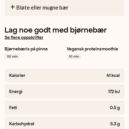
Bløte eller mugne bær
Lag noe godt med bjørnebær
Se flere oppskrifter
Bjørnebæris på pinne
Vegansk ​proteinsmoothie
Bjørnebær
Dessert
Vegetar / plantebasert
30 min
10 min
Enkelt
+ 1
Frokost
Mellommåltid
+ 1
Kalorier
41
kcal
Energi
172
kJ
Fett
0.5
g
Karbohydrat
5.3
g