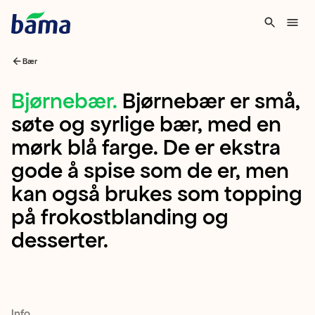
Bær
Bjørnebær
Bjørnebær
.
Bjørnebær er små,
søte og syrlige bær, med en
Bjørnebær
mørk blå farge. De er ekstra
er
gode å spise som de er, men
små,
kan også brukes som topping
søte
på frokostblanding og
og
desserter.
syrlige
bær,
med
en
Info