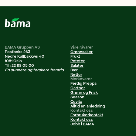
BAMA Gruppen AS
Våre råvarer
Postboks 263
Grønnsaker
Nedre Kallbakkvei 40
Frukt
1081 Oslo
Poteter
Tlf: 22 88 05 00
Salater
En sunnere og ferskere framtid
Bær
Nøtter
Merkevarer
Ferdig Preppa
Gartner
Grønn og Frisk
Season
Cevita
Alltid en anledning
Kontakt oss
Forbrukerkontakt
Kontakt oss
Jobb i BAMA