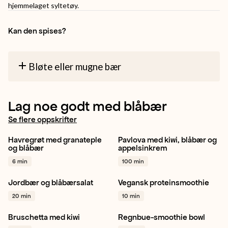
hjemmelaget syltetøy.
Kan den spises?
Bløte eller mugne bær
Lag noe godt med blåbær
Se flere oppskrifter
Havregrøt med granateple
Pavlova med kiwi, blåbær og
Granateple
Blåbær
Grønn kiwi
Bakverk
og blåbær
appelsinkrem
Pistasjenøtter
+ 1
Dessert
+ 1
6 min
100 min
Jordbær og blåbærsalat
Vegansk ​proteinsmoothie
Blåbær
Jordbær
Vegetar / plantebasert
20 min
10 min
Cashewnøtter
+ 1
Frokost
Mellommåltid
+ 1
Bruschetta med kiwi
Regnbue-smoothie bowl
Gul kiwi
Blåbær
Kjapt
Rødbete
Bringebær