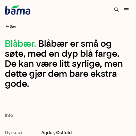
Bær
Blåbær
Blåbær
.
Blåbær er små og
søte, med en dyp blå farge.
Blåbær
De kan være litt syrlige, men
er
dette gjør dem bare ekstra
små
gode.
og
søte,
med
en
Info
dyp
blå
Dyrkes i
Agder, Østfold