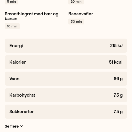
5 min
20 min
Smoothie bowl
+ 1
Smoothiegrøt med bær og
Bananvafler
Bringebær
Blåbær
Banan
Frokost
Dessert
banan
30 min
Banan
+ 1
+ 1
10 min
Energi
215
kJ
Kalorier
51
kcal
Vann
86
g
Karbohydrat
7.5
g
Sukkerarter
7.5
g
Se flere