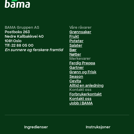
BAMA Gruppen AS
Våre råvarer
Postboks 263
Grønnsaker
Nedre Kallbakkvei 40
Frukt
1081 Oslo
Poteter
Tlf: 22 88 05 00
Salater
En sunnere og ferskere framtid
Bær
Nøtter
Merkevarer
Ferdig Preppa
Gartner
Grønn og Frisk
Season
Cevita
Alltid en anledning
Kontakt oss
Forbrukerkontakt
Kontakt oss
Jobb i BAMA
Personvernerklæring
Ingredienser
Instruksjoner