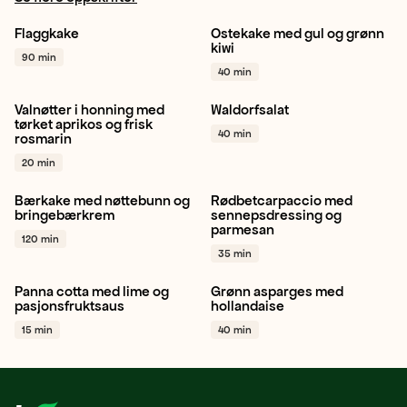
Flaggkake
Ostekake med gul og grønn
Bringebær
Jordbær
Gul kiwi
Grønn kiwi
kiwi
90 min
Blåbær
+ 1
Dessert
+ 1
40 min
Valnøtter i honning med
Waldorfsalat
Valnøtter
Rosmarin
Eple
Ananas
tørket aprikos og frisk
40 min
rosmarin
Snacking
+ 1
Stangselleri
+ 1
20 min
Bærkake med nøttebunn og
Rødbetcarpaccio med
Hasselnøtter
Bringebær
Rødbete
Sjalottløk
Salat
bringebærkrem
sennepsdressing og
parmesan
Dessert
+ 1
+ 1
120 min
35 min
Panna cotta med lime og
Grønn asparges med
Lime
Pasjonsfrukt
Grønn asparges
Sitron
pasjonsfruktsaus
hollandaise
Dessert
+ 1
Vegetar / plantebasert
+ 1
15 min
40 min