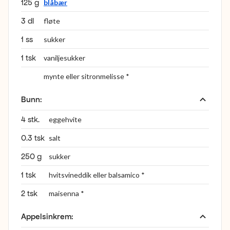
125 g
blåbær
3 dl
fløte
1 ss
sukker
1 tsk
vaniljesukker
mynte eller sitronmelisse *
Bunn
:
4 stk.
eggehvite
0.3 tsk
salt
250 g
sukker
1 tsk
hvitsvineddik eller balsamico *
2 tsk
maisenna *
Appelsinkrem
: