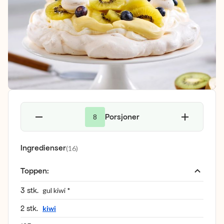
Porsjoner
8
Ingredienser
(
16
)
Toppen
:
3 stk.
gul kiwi *
2 stk.
kiwi