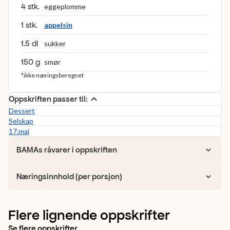
4 stk.
eggeplomme
1 stk.
appelsin
1.5 dl
sukker
150 g
smør
*ikke næringsberegnet
Oppskriften passer til:
Dessert
Selskap
17.mai
BAMAs råvarer i oppskriften
Næringsinnhold (per porsjon)
Flere lignende oppskrifter
Se flere oppskrifter