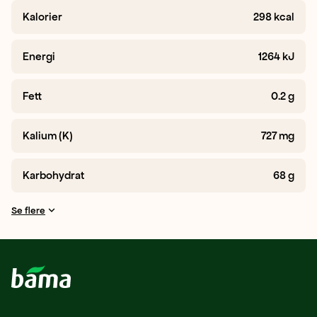
Kalorier
298
kcal
Energi
1264
kJ
Fett
0.2
g
Kalium (K)
727
mg
Karbohydrat
68
g
Se flere