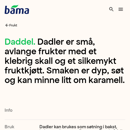
Frukt
Daddel
Daddel
.
Dadler er små,
avlange frukter med et
Dadler
klebrig skall og et silkemykt
er
fruktkjøtt. Smaken er dyp, søt
små,
og kan minne litt om karamell.
avlange
frukter
med
et
Info
klebrig
skall
Bruk
Dadler kan brukes som søtning i bakst,