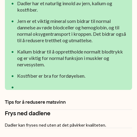
karamell.
Dadler har et naturlig innold av jern, kalium og
kostfiber.
Jern er et viktig mineral som bidrar til normal
dannelse av røde blodceller og hemoglobin, og til
normal oksygentransport i kroppen. Det bidrar også
til å redusere tretthet og utmattelse.
Kalium bidrar til å opprettholde normalt blodtrykk
og er viktig for normal funksjon i muskler og
nervesystem.
Kostfiber er bra for fordøyelsen.
Tips for å redusere matsvinn
Frys ned dadlene
Dadler kan fryses ned uten at det påvirker kvaliteten.