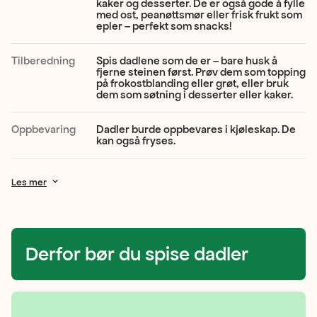
kaker og desserter. De er også gode å fylle
og
med ost, peanøttsmør eller frisk frukt som
epler – perfekt som snacks!
et
silkemykt
Tilberedning
Spis dadlene som de er – bare husk å
fjerne steinen først. Prøv dem som topping
fruktkjøtt.
på frokostblanding eller grøt, eller bruk
dem som søtning i desserter eller kaker.
Smaken
er
Oppbevaring
Dadler burde oppbevares i kjøleskap. De
kan også fryses.
dyp,
søt
Les mer
og
kan
minne
Derfor bør du spise dadler
litt
om