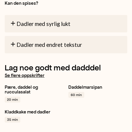
Kan den spises?
Dadler med syrlig lukt
Dadler med endret tekstur
Lag noe godt med dadddel
Se flere oppskrifter
Pære, daddel og
Daddelmarsipan
Pære
Daddel
Ruccula
Mandler
Daddel
rucculasalat
60 min
+ 1
Dessert
+ 1
20 min
Kladdkake med dadler
Daddel
Dessert
35 min
Bakverk
+ 1