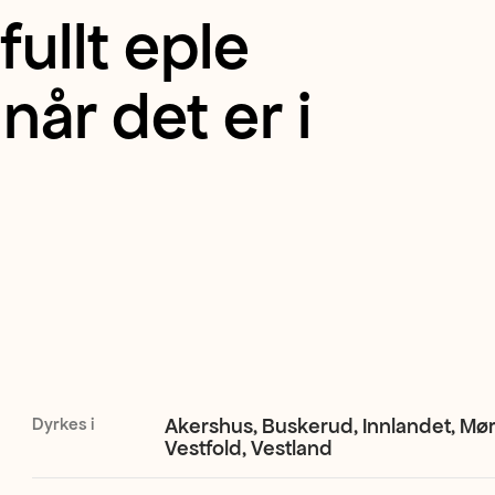
ullt eple
når det er i
Dyrkes i
Akershus, Buskerud, Innlandet, Mør
Vestfold, Vestland