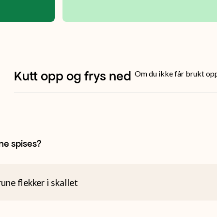
Kutt opp og frys ned
Om du ikke får brukt opp a
ne spises?
une flekker i skallet