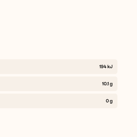
194
kJ
10.1
g
0
g