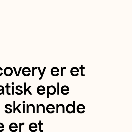
covery er et
atisk eple
, skinnende
 er et