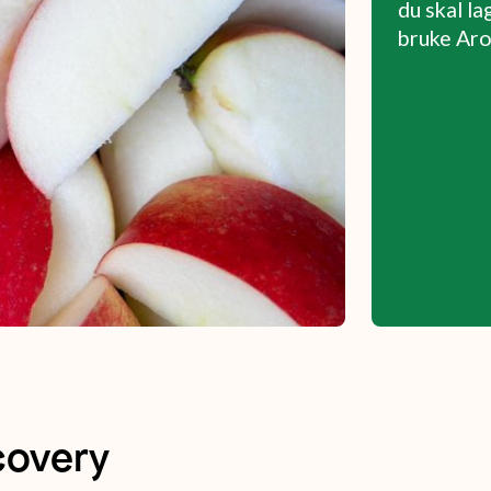
du skal l
bruke Aro
covery