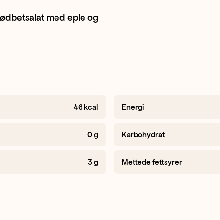
ødbetsalat med eple og
Gressløk
Epler
+ 1
46
kcal
Energi
0
g
Karbohydrat
3
g
Mettede fettsyrer