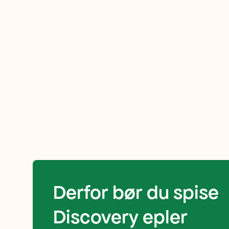
skinnende
rødfarge.
Dette
er
et
skikkelig
smakfullt
Derfor bør du spise
Discovery epler
eple