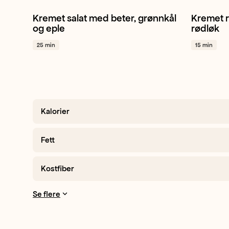
Kremet salat med beter, grønnkål
Kremet r
Salat
Rødbete
Grønnkål
+ 1
Rødløk
og eple
rødløk
25 min
15 min
Kalorier
Fett
Kostfiber
Se flere