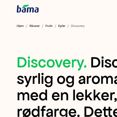
Hjem
Råvarer
Frukt
Epler
Discovery
Discovery
.
Dis
Discovery
Discovery
syrlig og arom
er
med en lekker
et
rødfarge. Dette