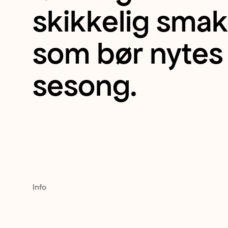
syrlig
skikkelig smakf
og
som bør nytes 
aromatisk
sesong.
eple
med
en
lekker,
Info