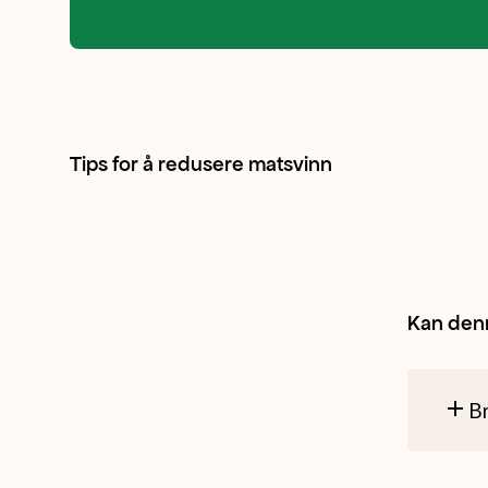
som
bør
Tips for å redusere matsvinn
nytes
når
det
Kan den
er
Br
i