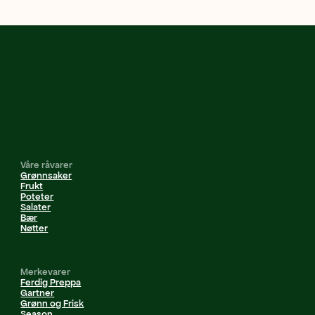
Våre råvarer
Grønnsaker
Frukt
Poteter
Salater
Bær
Nøtter
Merkevarer
Ferdig Preppa
Gartner
Grønn og Frisk
Season