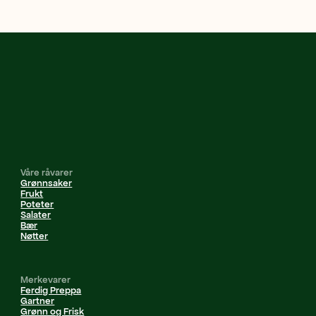
Våre råvarer
Grønnsaker
Frukt
Poteter
Salater
Bær
Nøtter
Merkevarer
Ferdig Preppa
Gartner
Grønn og Frisk