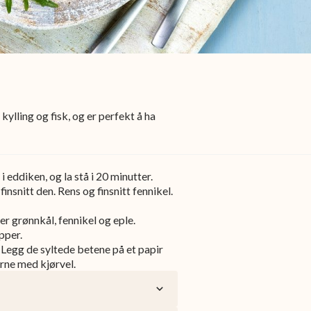
ylling og fisk, og er perfekt å ha
 eddiken, og la stå i 20 minutter.
nsnitt den. Rens og finsnitt fennikel.
r grønnkål, fennikel og eple.
pper.
. Legg de syltede betene på et papir
erne med kjørvel.