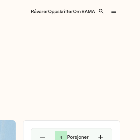
Råvarer
Oppskrifter
Om BAMA
Porsjoner
4