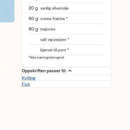
20 g
vanlig olivenolje
60 g
creme fraiche *
60 g
majones
salt og pepper *
kjørvel til pynt *
*ikke næringsberegnet
Oppskriften passer til:
Kylling
Fisk