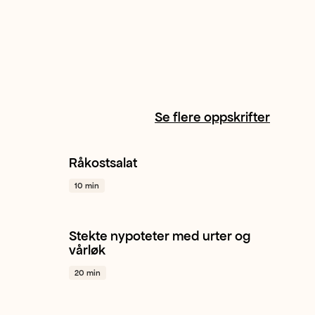
Se flere oppskrifter
Råkostsalat
+ 1
Gulrot
Spisskål
Sitron
+ 1
10 min
Stekte nypoteter med urter og
o
+ 1
Potet
Vårløk
Sjalottløk
+ 1
vårløk
20 min