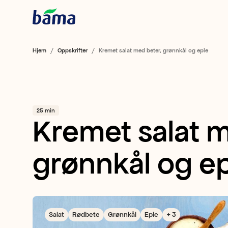
Hjem
Oppskrifter
Kremet salat med beter, grønnkål og eple
25 min
Kremet salat m
grønnkål og e
Salat
Rødbete
Grønnkål
Eple
+ 3