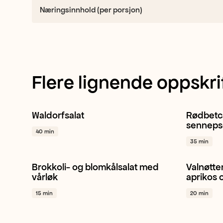
Næringsinnhold (per porsjon)
Flere lignende oppskri
Waldorfsalat
Rødbetc
Eple
Ananas
Stangselleri
+ 1
Rødbet
senneps
40 min
35 min
Brokkoli- og blomkålsalat med
Valnøtte
Blomkål
Brokkoli
Vårløk
+ 1
Valnøtte
vårløk
aprikos 
15 min
20 min