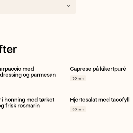
fter
arpaccio med
Caprese på kikertpuré
e
Sjalottløk
Salat
+ 1
Salat
Bønne
Pinjekjerner
dressing og parmesan
30 min
r i honning med tørket
Hjertesalat med tacofyll
r
Rosmarin
Snacking
+ 1
Hjertesalat
Mango
Avokad
og frisk rosmarin
30 min