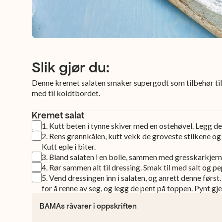
Slik gjør du:
Denne kremet salaten smaker supergodt som tilbehør til k
med til koldtbordet.
Kremet salat
1
.
Kutt beten i tynne skiver med en ostehøvel. Legg de i
2
.
Rens grønnkålen, kutt vekk de groveste stilkene og fi
Kutt eple i biter.
3
.
Bland salaten i en bolle, sammen med gresskarkjerne
4
.
Rør sammen alt til dressing. Smak til med salt og pe
5
.
Vend dressingen inn i salaten, og anrett denne først
for å renne av seg, og legg de pent på toppen. Pynt gj
BAMAs råvarer i oppskriften