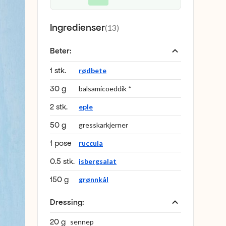
Ingredienser
(
13
)
Beter
:
1 stk.
rødbete
30 g
balsamicoeddik *
2 stk.
eple
50 g
gresskarkjerner
1 pose
ruccula
0.5 stk.
isbergsalat
150 g
grønnkål
Dressing
:
20 g
sennep