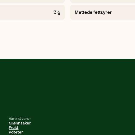
3
g
Mettede fettsyrer
Våre råvarer
Grønnsaker
Frukt
Poteter