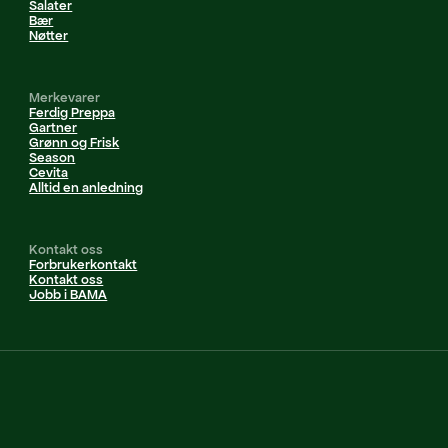
Salater
Bær
Nøtter
Merkevarer
Ferdig Preppa
Gartner
Grønn og Frisk
Season
Cevita
Alltid en anledning
Kontakt oss
Forbrukerkontakt
Kontakt oss
Jobb i BAMA