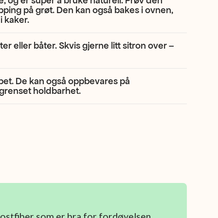
, og er super å bruke naturell. Prøv den
opping på grøt. Den kan også bakes i ovnen,
i kaker.
r eller båter. Skvis gjerne litt sitron over –
pet. De kan også oppbevares på
grenset holdbarhet.
kostfiber som er bra for fordøyelsen.