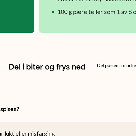
100 g pære teller som 1 av 8 
Del i biter og frys ned
Del pæren i mindre 
spises?
r lukt eller misfarging