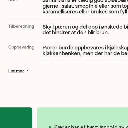
Santa Maria er veldig god spisepære
gjerne i salat, smoothie eller som t
karamelliseres eller brukes som fyll 
Tilberedning
Skyll pæren og del opp i ønskede bite
det hindrer at den blir brun.
Oppbevaring
Pærer burde oppbevares i kjøleska
kjøkkenbenken, men der har de be
Les mer
Pærer har et høyt innhold av 