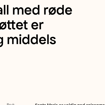
all med røde
øttet er
og middels
Bruk