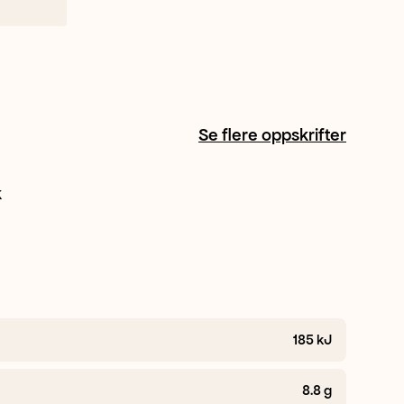
Se flere oppskrifter
k
+ 1
185
kJ
8.8
g