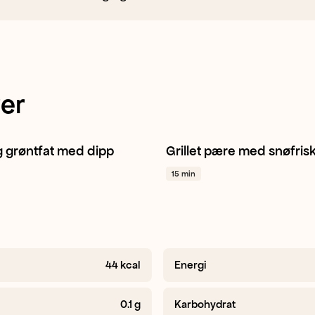
er
g grøntfat med dipp
Grillet pære med snøfris
Vannmelon
Kiwi
+ 1
Pære
Hasselnøtter
Timian
15 min
44
kcal
Energi
0.1
g
Karbohydrat