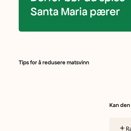
skall
Santa Maria pærer
med
røde
partier.
Tips for å redusere matsvinn
Fruktkjøttet
er
Kan den 
veldig
Ra