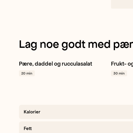
saftig
og
middels
Lag noe godt med pær
fast.
Pære, daddel og rucculasalat
Frukt- o
Pære
Daddel
Ruccula
+ 1
Mango
20 min
30 min
Kalorier
Fett