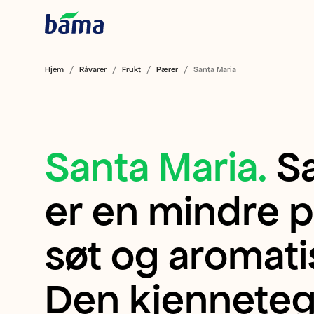
Hjem
Råvarer
Frukt
Pærer
Santa Maria
Santa Maria
.
S
Santa
Maria
er en mindre 
Santa
søt og aromati
Maria
Den kjennetegn
er