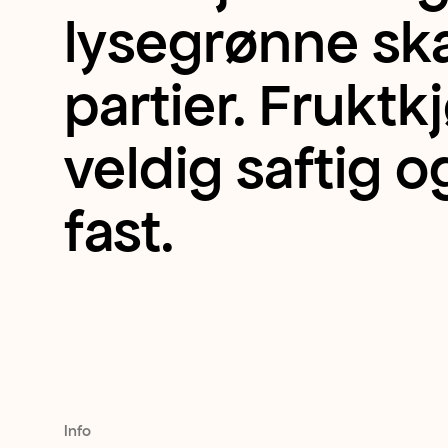
lysegrønne sk
en
partier. Fruktkj
mindre
veldig saftig 
pære
fast.
med
en
søt
og
Info