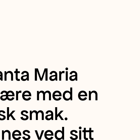
anta Maria
pære med en
sk smak.
es ved sitt