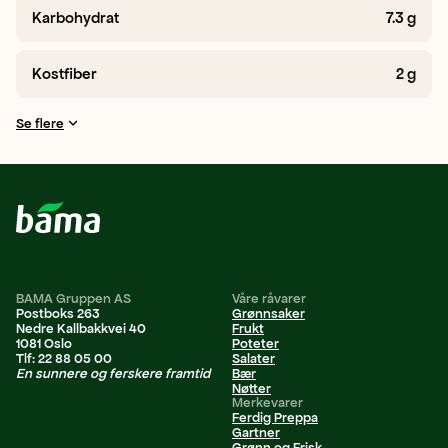
Karbohydrat
7.3
g
Kostfiber
2
g
Se flere
BAMA Gruppen AS
Våre råvarer
Postboks 263
Grønnsaker
Nedre Kallbakkvei 40
Frukt
1081 Oslo
Poteter
Tlf: 22 88 05 00
Salater
En sunnere og ferskere framtid
Bær
Nøtter
Merkevarer
Ferdig Preppa
Gartner
Grønn og Frisk