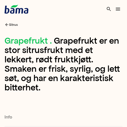
Sitrus
Grapefrukt
Grapefrukt
.
Grapefrukt er en
stor sitrusfrukt med et
Grapefrukt
lekkert, rødt fruktkjøtt.
er
Smaken er frisk, syrlig, og lett
en
søt, og har en karakteristisk
stor
bitterhet.
sitrusfrukt
med
et
lekkert,
Info
rødt