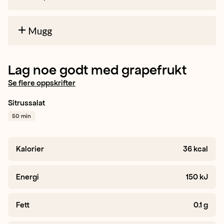
Mugg
Lag noe godt med grapefrukt
Se flere oppskrifter
Sitrussalat
Appelsin
Klementin
50 min
Grapefrukt
+ 1
Kalorier
36
kcal
Energi
150
kJ
Fett
0.1
g