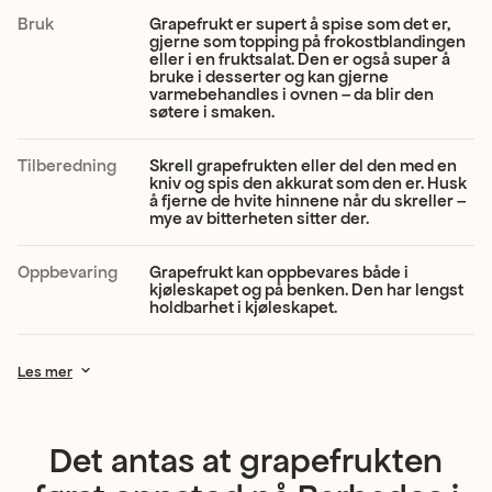
fruktkjøtt.
Bruk
Grapefrukt er supert å spise som det er,
gjerne som topping på frokostblandingen
Smaken
eller i en fruktsalat. Den er også super å
bruke i desserter og kan gjerne
er
varmebehandles i ovnen – da blir den
søtere i smaken.
frisk,
syrlig,
Tilberedning
Skrell grapefrukten eller del den med en
kniv og spis den akkurat som den er. Husk
og
å fjerne de hvite hinnene når du skreller –
mye av bitterheten sitter der.
lett
søt,
Oppbevaring
Grapefrukt kan oppbevares både i
kjøleskapet og på benken. Den har lengst
holdbarhet i kjøleskapet.
og
har
Les mer
en
karakteristisk
Det antas at grapefrukten
bitterhet.