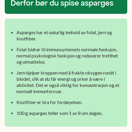
stilkene.
Derfor bør du spise asparges
Smaken
er
søt,
Asparges har et naturlig innhold av folat, jern og
kostfiber.
lett
bitter
Folat bidrar til immunsystemets normale funksjon,
normal psykologisk funksjon og reduserer tretthet
og
og utmattelse.
nøtteaktig.
Jern hjelper kroppen med å frakte oksygen rundt i
blodet, slik at du får energi og orker å være i
aktivitet. Det er også viktig for konsentrasjon og et
normalt immunforsvar.
Kostfiber er bra for fordøyelsen.
100 g asparges teller som 1 av 8 om dagen.