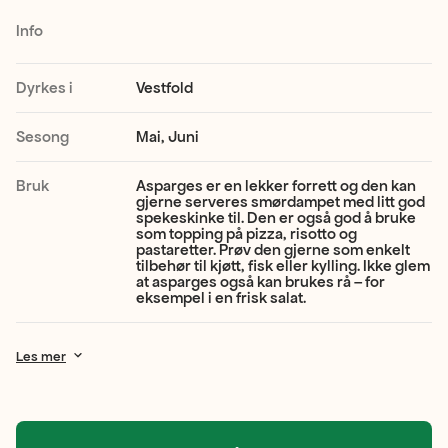
særegen
Info
smak.
Den
Dyrkes i
Vestfold
kjennetegnes
Sesong
Mai, Juni
ved
sin
Bruk
Asparges er en lekker forrett og den kan
gjerne serveres smørdampet med litt god
dype
spekeskinke til. Den er også god å bruke
som topping på pizza, risotto og
grønne
pastaretter. Prøv den gjerne som enkelt
tilbehør til kjøtt, fisk eller kylling. Ikke glem
at asparges også kan brukes rå – for
farge,
eksempel i en frisk salat.
og
de
Les mer
slanke,
rette