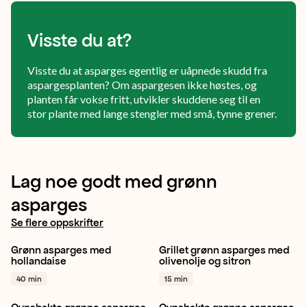
4
Visste du at?
Visste du at asparges egentlig er uåpnede skudd fra
aspargesplanten? Om aspargesen ikke høstes, og
planten får vokse fritt, utvikler skuddene seg til en
stor plante med lange stengler med små, tynne grener.
Lag noe godt med grønn
asparges
Se flere oppskrifter
Grønn asparges med
Grillet grønn asparges med
Grønn asparges
Sitron
Asparges
Sitron
hollandaise
olivenolje og sitron
Vegetar / plantebasert
+ 1
Middag
+ 1
40 min
15 min