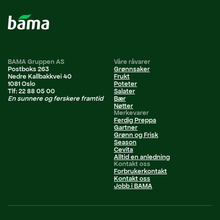
BAMA Gruppen AS
Våre råvarer
Postboks 263
Grønnsaker
Nedre Kallbakkvei 40
Frukt
1081 Oslo
Poteter
Tlf: 22 88 05 00
Salater
En sunnere og ferskere framtid
Bær
Nøtter
Merkevarer
Ferdig Preppa
Gartner
Grønn og Frisk
Season
Cevita
Alltid en anledning
Kontakt oss
Forbrukerkontakt
Kontakt oss
Jobb i BAMA