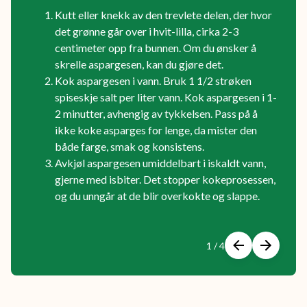
Kutt eller knekk av den trevlete delen, der hvor
det grønne går over i hvit-lilla, cirka 2-3
centimeter opp fra bunnen. Om du ønsker å
skrelle aspargesen, kan du gjøre det.
Kok aspargesen i vann. Bruk 1 1/2 strøken
spiseskje salt per liter vann. Kok aspargesen i 1-
2 minutter, avhengig av tykkelsen. Pass på å
ikke koke asparges for lenge, da mister den
både farge, smak og konsistens.
Avkjøl aspargesen umiddelbart i iskaldt vann,
gjerne med isbiter. Det stopper kokeprosessen,
og du unngår at de blir overkokte og slappe.
Forrige
Neste
1 / 4
Viser
slide
1
av