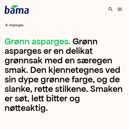
Asparges
Grønn
Grønn asparges
.
Grønn
asparges er en delikat
asparges
grønnsak med en særegen
Grønn
smak. Den kjennetegnes ved
asparges
sin dype grønne farge, og de
er
slanke, rette stilkene. Smaken
en
er søt, lett bitter og
delikat
nøtteaktig.
grønnsak
med
en