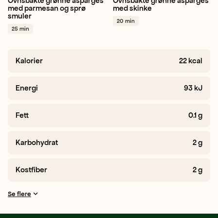
Ovnsbakte grønne asparges
Ovnsbakte grønne asparges
Vegetar / plantebasert
Grønn asparges
Jordbær
med parmesan og sprø
med skinke
smuler
Middag
Vår
+ 1
Vår
+ 1
20 min
25 min
Kalorier
22
kcal
Energi
93
kJ
Fett
0.1
g
Karbohydrat
2
g
Kostfiber
2
g
Se flere