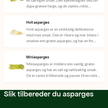
en særegen smak. Den kjennetegnes ved sin
med
dype grønne farge, og de slanke, rette
stilkene. Smaken er søt, lett bitter og
fantastisk,
nøtteaktig.
nøtteaktig
Hvit asparges
smak.
Hvit asparges er en skikkelig delikatesse
med mye smak. Den er rikere og mer intens i
smaken enn grønn asparges, og har en fin
balanse mellom bitterhet og sødme.
Miniasparges
Miniasparges er mildere enn vanlig, grønn
asparges og har en søt og nøtteaktig smak.
De er raske å tilberede og passer til en rekke
spennende matretter.
Slik tilbereder du asparges