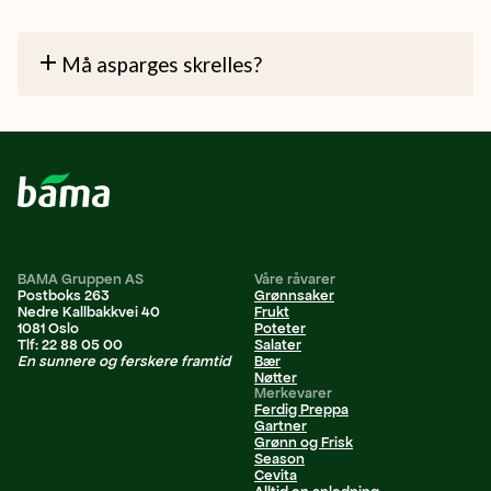
Må asparges skrelles?
BAMA Gruppen AS
Våre råvarer
Postboks 263
Grønnsaker
Nedre Kallbakkvei 40
Frukt
1081 Oslo
Poteter
Tlf: 22 88 05 00
Salater
En sunnere og ferskere framtid
Bær
Nøtter
Merkevarer
Ferdig Preppa
Gartner
Grønn og Frisk
Season
Cevita