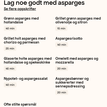
Lag noe godt med asparges
Se flere oppskrifter
Grønn asparges med
Grillet grønn asparges med
Grønn asparges
Sitron
Asparges
Sitron
hollandaise
olivenolje og sitron
Vegetar / plantebasert
+ 1
Middag
+ 1
40 min
15 min
Grillet hvit asparges med
Aspargesrisotto
Hvit asparges
Grilling
Sjalottløk
Hvitløk
chorizo og parmesan
40 min
Vår
+ 1
Asparges
+ 1
25 min
Glaserte hvite asparges med
Omelett med asparges og
Hvit asparges
Sitron
Gul løk
Hvitløk
hollandaise og spekeskinke
mozzarella
Svin
+ 1
Asparges
+ 1
45 min
20 min
Nypotet- og aspargessalat
Aspargesbønner og
Potet
Grønn asparges
Aspargesbønner
sukkererter med
40 min
sennepsdressing
Gressløk
+ 1
Sukkererter
Rødløk
+ 1
20 min
Ofte stilte spørsmål