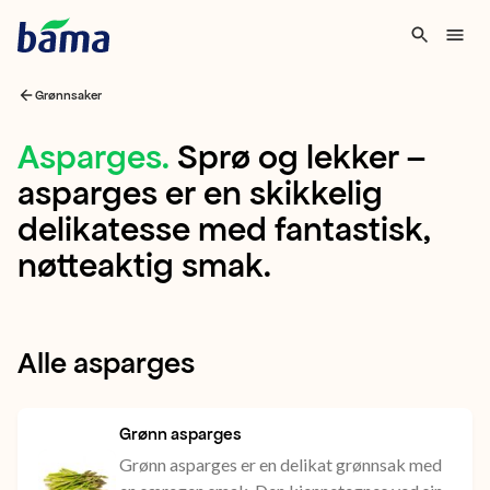
Grønnsaker
Asparges
Asparges
.
Sprø og lekker –
asparges er en skikkelig
Sprø
delikatesse med fantastisk,
og
nøtteaktig smak.
lekker
–
asparges
Alle asparges
er
en
Grønn asparges
skikkelig
Grønn asparges er en delikat grønnsak med
delikatesse