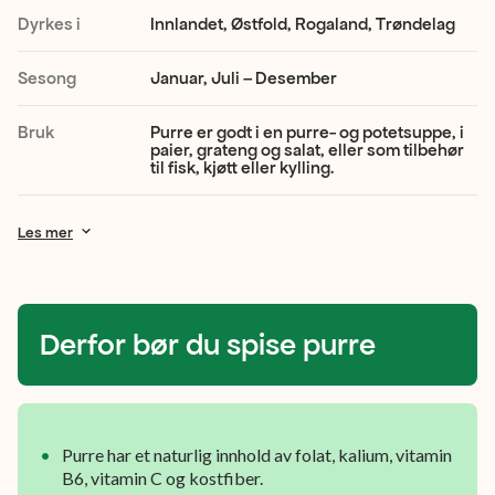
mild
Dyrkes i
Innlandet, Østfold, Rogaland, Trøndelag
og
Sesong
Januar, Juli – Desember
søt
smak.
Bruk
Purre er godt i en purre- og potetsuppe, i
paier, grateng og salat, eller som tilbehør
Både
til fisk, kjøtt eller kylling.
den
Les mer
hvite
og
den
Derfor bør du spise purre
grønne
delen
kan
Purre har et naturlig innhold av folat, kalium, vitamin
brukes,
B6, vitamin C og kostfiber.