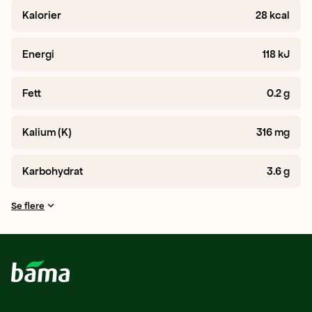
Kalorier
28
kcal
Energi
118
kJ
Fett
0.2
g
Kalium (K)
316
mg
Karbohydrat
3.6
g
Se flere