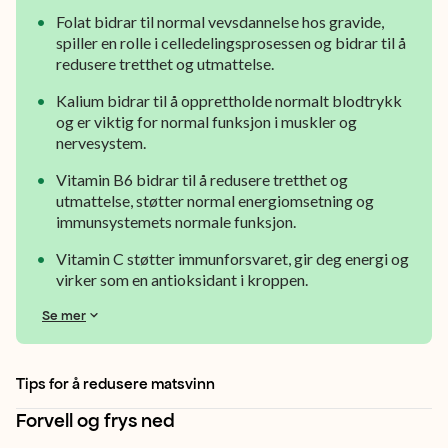
og
Folat bidrar til normal vevsdannelse hos gravide,
purren
spiller en rolle i celledelingsprosessen og bidrar til å
blir
redusere tretthet og utmattelse.
enda
Kalium bidrar til å opprettholde normalt blodtrykk
og er viktig for normal funksjon i muskler og
søtere
nervesystem.
når
Vitamin B6 bidrar til å redusere tretthet og
den
utmattelse, støtter normal energiomsetning og
immunsystemets normale funksjon.
varmebehandles.
Vitamin C støtter immunforsvaret, gir deg energi og
virker som en antioksidant i kroppen.
Se mer
Tips for å redusere matsvinn
Forvell og frys ned