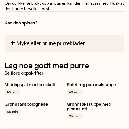
Om du ikke får brukt opp all purren kan den fint fryses ned. Husk at
den burde forvelles først.
Kan den spises?
Myke eller brune purreblader
Lag noe godt med purre
Se flere oppskrifter
Middagspai med brokkoli
Potet- og purreløksuppe
Pai / Quiche
Brokkoli
Potet
Purre
Hvitløk
+ 1
40 min
40 min
Purre
+ 1
Grønnsaksbolognese
Grønnsakssuppe med
Gul løk
Hvitløk
Gul løk
Gulrot
Sellerirot
pinnekjøtt
50 min
Stangselleri
+ 1
+ 1
25 min