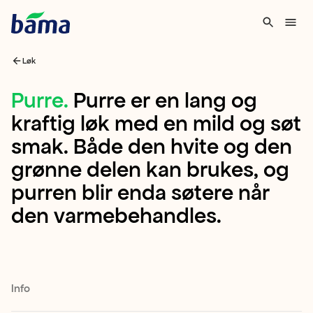
Løk
Purre
Purre
.
Purre er en lang og
kraftig løk med en mild og søt
Purre
smak. Både den hvite og den
er
grønne delen kan brukes, og
en
purren blir enda søtere når
lang
den varmebehandles.
og
kraftig
løk
med
Info
en