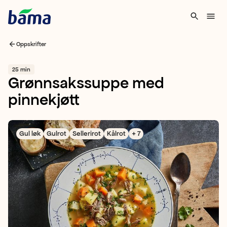
Oppskrifter
25 min
Grønnsakssuppe med
pinnekjøtt
Gul løk
Gulrot
Sellerirot
Kålrot
+ 7