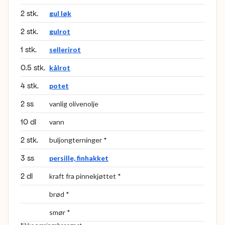
2 stk.
gul løk
2 stk.
gulrot
1 stk.
sellerirot
0.5 stk.
kålrot
4 stk.
potet
2 ss
vanlig olivenolje
10 dl
vann
2 stk.
buljongterninger *
3 ss
persille, finhakket
2 dl
kraft fra pinnekjøttet *
brød *
smør *