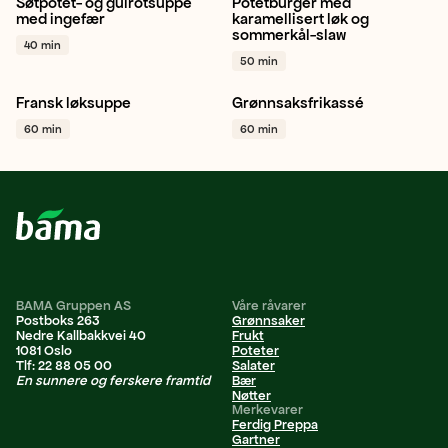
Søtpotet- og gulrotsuppe
Potetburger med
Søtpotet
Gulrot
Gul løk
Potet
Hvitløk
Vårløk
+ 1
med ingefær
karamellisert løk og
sommerkål-slaw
+ 1
40 min
50 min
Fransk løksuppe
Grønnsaksfrikassé
Gul løk
Løk
Hvitløk
+ 1
Gulrot
Sellerirot
60 min
60 min
Pastinakk
+ 1
BAMA Gruppen AS
Våre råvarer
Postboks 263
Grønnsaker
Nedre Kallbakkvei 40
Frukt
1081 Oslo
Poteter
Tlf: 22 88 05 00
Salater
En sunnere og ferskere framtid
Bær
Nøtter
Merkevarer
Ferdig Preppa
Gartner