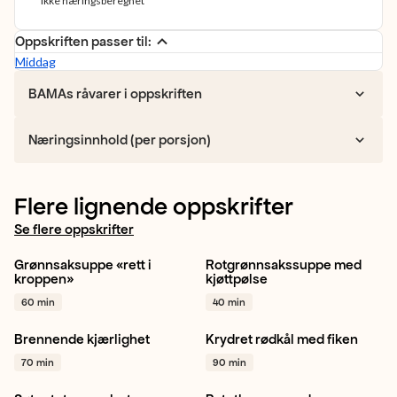
*ikke næringsberegnet
Oppskriften passer til:
Middag
BAMAs råvarer i oppskriften
Næringsinnhold (per porsjon)
Flere lignende oppskrifter
Se flere oppskrifter
Grønnsaksuppe «rett i
Rotgrønnsakssuppe med
Gulrot
Kålrot
Potet
+ 1
Gulrot
Kålrot
Potet
+ 1
kroppen»
kjøttpølse
60 min
40 min
Brennende kjærlighet
Krydret rødkål med fiken
Gul løk
Gulrot
Sellerirot
Rødkål
Fiken
Rips
+ 1
70 min
90 min
+ 1