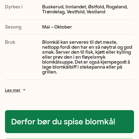
pepperaktige
Dyrkes i
Buskerud, Innlandet, Østfold, Rogaland,
Trøndelag, Vestfold, Vestland
toner.
Når
Sesong
Mai – Oktober
blomkålen
Bruk
Blomkål kan serveres til det meste,
varmebehandles
nettopp fordi den har en så nøytral og god
smak. Server den til fisk, kjøtt eller kylling
forsvinner
eller prøv den i en fløyelsmyk
blomkålsuppe. Det er også kjempegodt å
peppertonene,
lage blomkålbiff i stekepanna eller på
grillen.
og
den
Les mer
blir
søtere
i
Derfor bør du spise blomkål
smaken.