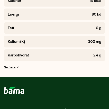
Kalorier
19
kcal
Energi
80
kJ
Fett
0
g
Kalium (K)
300
mg
Karbohydrat
2.4
g
Se flere