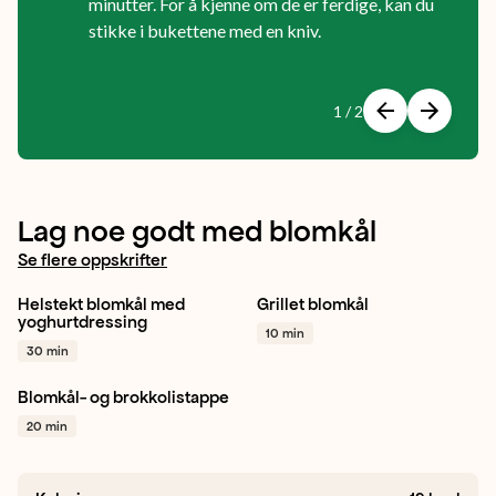
minutter. For å kjenne om de er ferdige, kan du
stikke i bukettene med en kniv.
Forrige
Neste
1 / 2
Viser
slide
1
av
Lag noe godt med blomkål
2
Se flere oppskrifter
Helstekt blomkål med
Grillet blomkål
Blomkål
Vårløk
Sitron
Blomkål
yoghurtdressing
10 min
+ 1
Vegetar / plantebasert
30 min
Grilling
+ 1
Blomkål- og brokkolistappe
Blomkål
Brokkoli
20 min
Middag
+ 1