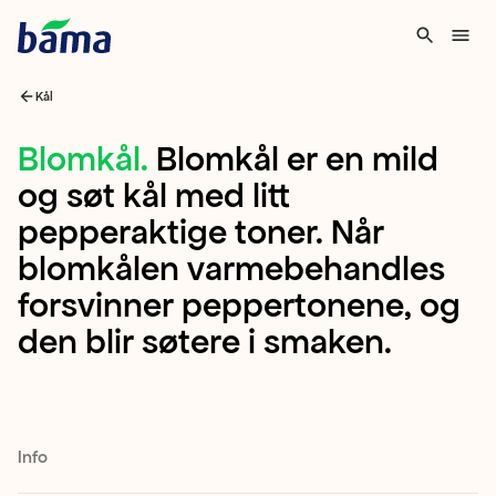
Kål
Blomkål
Blomkål
.
Blomkål er en mild
og søt kål med litt
Blomkål
pepperaktige toner. Når
er
blomkålen varmebehandles
en
forsvinner peppertonene, og
mild
den blir søtere i smaken.
og
søt
kål
med
Info
litt