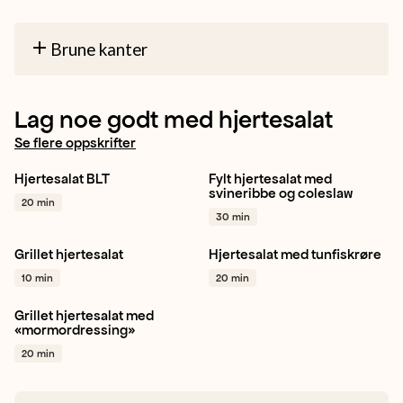
Brune kanter
Lag noe godt med hjertesalat
Se flere oppskrifter
Hjertesalat BLT
Fylt hjertesalat med
Hjertesalat
Tomat
Hjertesalat
Gulrot
Eple
svineribbe og coleslaw
20 min
Hvitløk
+ 1
+ 1
30 min
Grillet hjertesalat
Hjertesalat med tunfiskrøre
Hjertesalat
Hvitløk
Hjertesalat
Salat
Fisk
10 min
20 min
Persille
+ 1
+ 1
Grillet hjertesalat med
Hjertesalat
Sitron
«mormordressing»
Grilling
+ 1
20 min