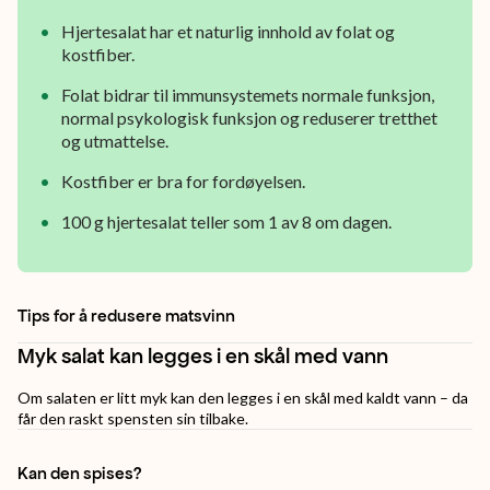
og
Hjertesalat har et naturlig innhold av folat og
søt
kostfiber.
i
Folat bidrar til immunsystemets normale funksjon,
smaken
normal psykologisk funksjon og reduserer tretthet
og utmattelse.
og
teksturen
Kostfiber er bra for fordøyelsen.
er
100 g hjertesalat teller som 1 av 8 om dagen.
skikkelig
sprø
Tips for å redusere matsvinn
og
Myk salat kan legges i en skål med vann
saftig.
Om salaten er litt myk kan den legges i en skål med kaldt vann – da
får den raskt spensten sin tilbake.
Kan den spises?