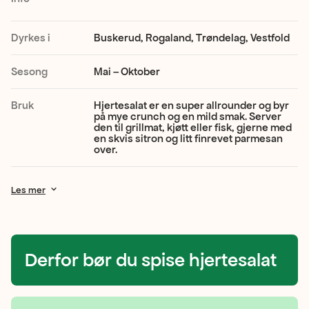
Den
har
Dyrkes i
Buskerud, Rogaland, Trøndelag, Vestfold
store,
Sesong
Mai – Oktober
grønne
blader
Bruk
Hjertesalat er en super allrounder og byr
på mye crunch og en mild smak. Server
og
den til grillmat, kjøtt eller fisk, gjerne med
en skvis sitron og litt finrevet parmesan
en
over.
hvit,
Les mer
sprø
stilk.
Den
Derfor bør du spise hjertesalat
er
mild