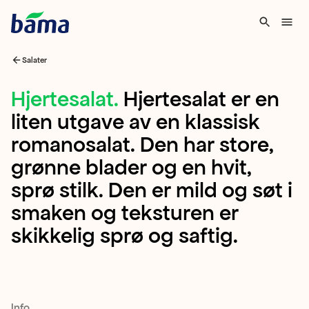
Salater
Hjertesalat
Hjertesalat
.
Hjertesalat er en
liten utgave av en klassisk
Hjertesalat
romanosalat. Den har store,
er
grønne blader og en hvit,
en
sprø stilk. Den er mild og søt i
liten
smaken og teksturen er
utgave
skikkelig sprø og saftig.
av
en
klassisk
romanosalat.
Info