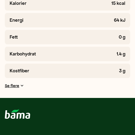
Kalorier
15
kcal
Energi
64
kJ
Fett
0
g
Karbohydrat
1.4
g
Kostfiber
3
g
Se flere