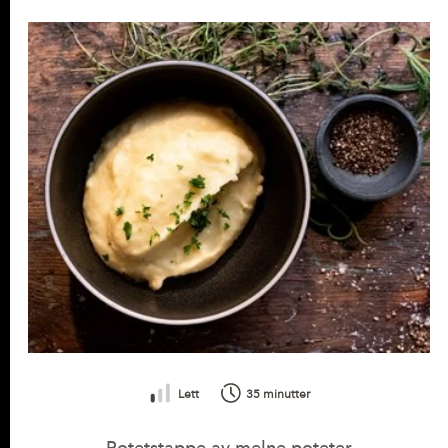
Lag noe godt med potet
Lett
35 minutter
Potetstappe av melne poteter