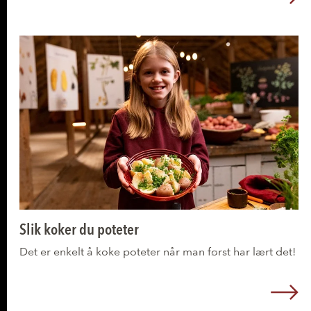
L
Lær mer om potet!
Slik koker du poteter
Det er enkelt å koke poteter når man først har lært det!
L