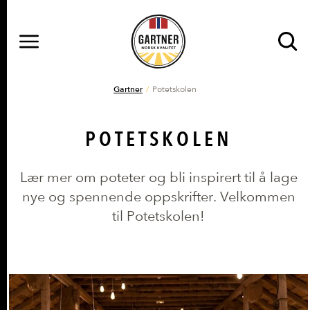
MENY
Gå til hovedinnhold
Gå til hovedmeny
DU ER HER
Gartner
Potetskolen
POTETSKOLEN
Lær mer om poteter og bli inspirert til å lage
nye og spennende oppskrifter. Velkommen
til Potetskolen!