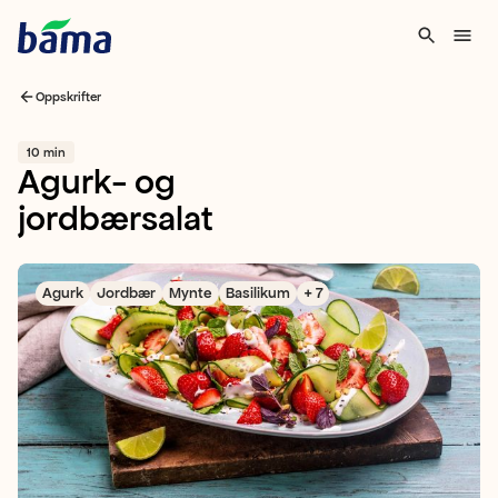
Oppskrifter
10 min
Agurk- og
jordbærsalat
Agurk
Jordbær
Mynte
Basilikum
+ 7