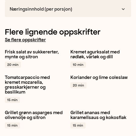
Næringsinnhold (per porsjon)
Flere lignende oppskrifter
Se flere oppskrifter
Frisk salat av sukkererter,
Kremet agurksalat med
Sukkererter
Mynte
Agurk
Vårløk
Rødløk
mynte og sitron
rødløk, vårløk og dill
Sjalottløk
+ 1
+ 1
20 min
10 min
Tomatcarpaccio med
Koriander og lime coleslaw
Plommetomat
Basilikum
Hodekål
Lime
kremet mozarella,
20 min
gresskarkjerner og
Rødløk
+ 1
Koriander
+ 1
basilikum
15 min
Grillet grønn asparges med
Grillet ananas med
Asparges
Sitron
Ananas
Dessert
Grilling
olivenolje og sitron
karamellsaus og kokosflak
Middag
+ 1
+ 1
15 min
15 min