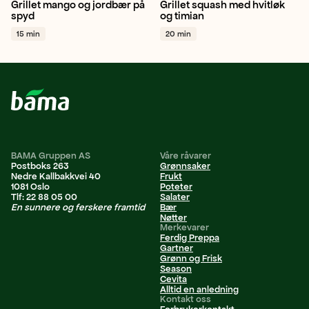
Grillet mango og jordbær på
Grillet squash med hvitløk
Mango
Jordbær
Lime
Squash
Hvitløk
Timian
spyd
og timian
+ 1
+ 1
15 min
20 min
BAMA Gruppen AS
Våre råvarer
Postboks 263
Grønnsaker
Nedre Kallbakkvei 40
Frukt
1081 Oslo
Poteter
Tlf: 22 88 05 00
Salater
En sunnere og ferskere framtid
Bær
Nøtter
Merkevarer
Ferdig Preppa
Gartner
Grønn og Frisk
Season
Cevita
Alltid en anledning
Kontakt oss