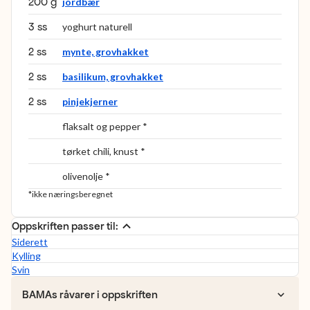
200 g
jordbær
3 ss
yoghurt naturell
2 ss
mynte, grovhakket
2 ss
basilikum, grovhakket
2 ss
pinjekjerner
flaksalt og pepper *
tørket chili, knust *
olivenolje *
*ikke næringsberegnet
Oppskriften passer til:
Siderett
Kylling
Svin
BAMAs råvarer i oppskriften