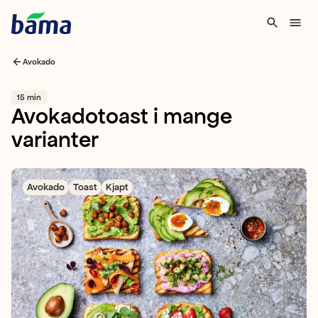
Avokado
15 min
Avokadotoast i mange
varianter
Avokado
Toast
Kjapt