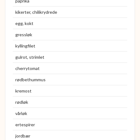
paprika
kikerter, chilikrydrede
egg, kokt
gressløk
kyllingfilet
gulrot, strimlet
cherrytomat
rødbethummus
kremost
rødløk
vårløk
ertespirer
jordbær