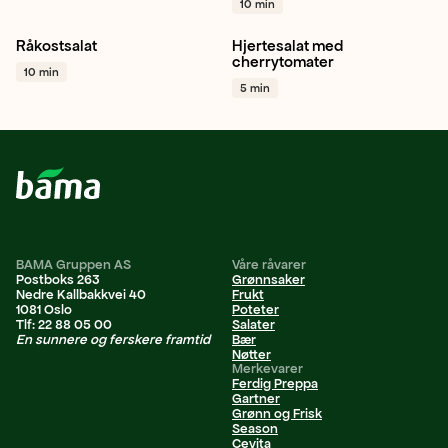
10 min
Råkostsalat
Hjertesalat med
Gulrot
Spisskål
Sitron
Hjertesalat
Cherrytomat
cherrytomater
10 min
+ 1
Hvitløk
+ 1
5 min
BAMA Gruppen AS
Våre råvarer
Postboks 263
Grønnsaker
Nedre Kallbakkvei 40
Frukt
1081 Oslo
Poteter
Tlf: 22 88 05 00
Salater
En sunnere og ferskere framtid
Bær
Nøtter
Merkevarer
Ferdig Preppa
Gartner
Grønn og Frisk
Season
Cevita