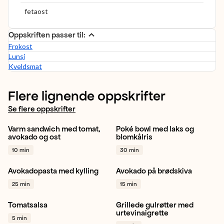
fetaost
Oppskriften passer til:
Frokost
Lunsj
Kveldsmat
Flere lignende oppskrifter
Se flere oppskrifter
Varm sandwich med tomat,
Poké bowl med laks og
Plommetomat
Avokado
Blomkål
Mango
Gulrot
avokado og ost
blomkålris
Lunsj
+ 1
+ 1
10 min
30 min
Avokadopasta med kylling
Avokado på brødskiva
Avokado
Kylling
Pasta
Avokado
Toast
Frokost
25 min
15 min
+ 1
+ 1
Tomatsalsa
Grillede gulrøtter med
Cherrytomat
Rødløk
Gulrot
Appelsin
Grilling
urtevinaigrette
5 min
Hvitløk
+ 1
+ 1