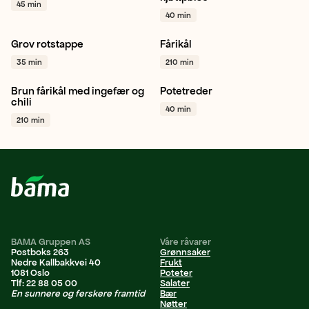
45 min
+ 1
40 min
Grov rotstappe
Fårikål
Kålrot
Gulrot
Sellerirot
Hodekål
Middag
Norsk
35 min
210 min
+ 1
+ 1
Brun fårikål med ingefær og
Potetreder
Hodekål
Gul løk
Hvitløk
Potet
Hverdagsmat
chili
40 min
+ 1
Vegetar / plantebasert
+ 1
210 min
BAMA Gruppen AS
Våre råvarer
Postboks 263
Grønnsaker
Nedre Kallbakkvei 40
Frukt
1081 Oslo
Poteter
Tlf: 22 88 05 00
Salater
En sunnere og ferskere framtid
Bær
Nøtter