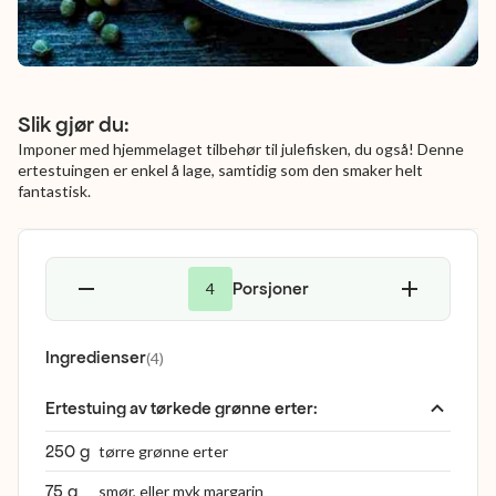
Slik gjør du:
Imponer med hjemmelaget tilbehør til julefisken, du også! Denne
ertestuingen er enkel å lage, samtidig som den smaker helt
fantastisk.
Porsjoner
4
Ingredienser
(
4
)
Ertestuing av tørkede grønne erter
:
250 g
tørre grønne erter
75 g
smør, eller myk margarin