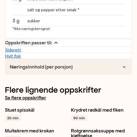
salt og pepper etter smak *
3 g
sukker
*ikke næringsberegnet
Oppskriften passer til:
Siderett
Hvit fisk
Næringsinnhold (per porsjon)
Flere lignende oppskrifter
Se flere oppskrifter
Stuet spisskål
Krydret rødkål med fiken
Spisskål
Norsk
Rødkål
Fiken
Rips
+ 1
20 min
90 min
Tradisjonsmat
+ 1
Multekrem med krokan
Rotgrønnsakssuppe med
Multer
Mandler
Dessert
Gulrot
Kålrot
Potet
+ 1
kjøttpølse